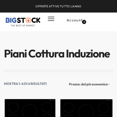
OFFERTE ATTIVE TUTTO L'ANNO
Account
0
Piani Cottura Induzione
MOSTRA
1
–
6
DI
6
RISULTATI
Prezzo: dal più economico