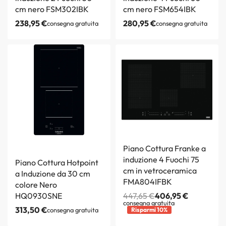
cm nero FSM302IBK
cm nero FSM654IBK
238,95
€
280,95
€
consegna gratuita
consegna gratuita
Piano Cottura Franke a
induzione 4 Fuochi 75
Piano Cottura Hotpoint
cm in vetroceramica
a Induzione da 30 cm
FMA804IFBK
colore Nero
HQ0930SNE
447,65
€
406,95
€
consegna gratuita
313,50
€
consegna gratuita
Risparmi 10%