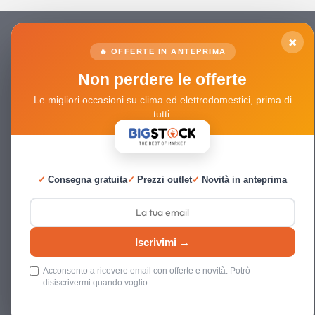
×
🔥 OFFERTE IN ANTEPRIMA
Non perdere le offerte
Le migliori occasioni su clima ed elettrodomestici, prima di
tutti.
✓
Consegna gratuita
✓
Prezzi outlet
✓
Novità in anteprima
Iscrivimi →
Acconsento a ricevere email con offerte e novità. Potrò
disiscrivermi quando voglio.