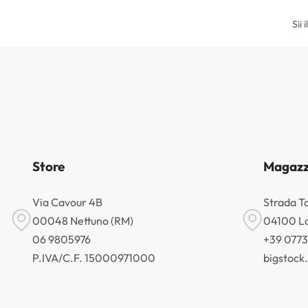
Sii 
Store
Magazz
Via Cavour 4B
Strada T
00048 Nettuno (RM)
04100 La
06 9805976
+39 077
P.IVA/C.F. 15000971000
bigstoc