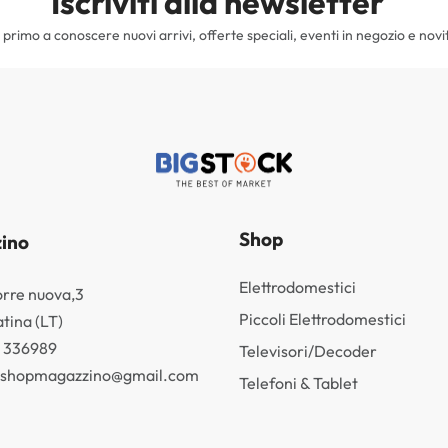
Iscriviti alla newsletter
il primo a conoscere nuovi arrivi, offerte speciali, eventi in negozio e novi
Shop
ino
Elettrodomestici
orre nuova,3
Piccoli Elettrodomestici
tina (LT)
3 336989
Televisori/Decoder
k.shopmagazzino@gmail.com
Telefoni & Tablet