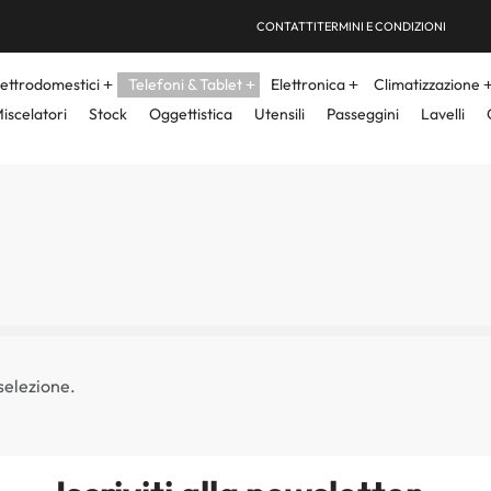
CONTATTI
TERMINI E CONDIZIONI
lettrodomestici
Telefoni & Tablet
Elettronica
Climatizzazione
iscelatori
Stock
Oggettistica
Utensili
Passeggini
Lavelli
selezione.