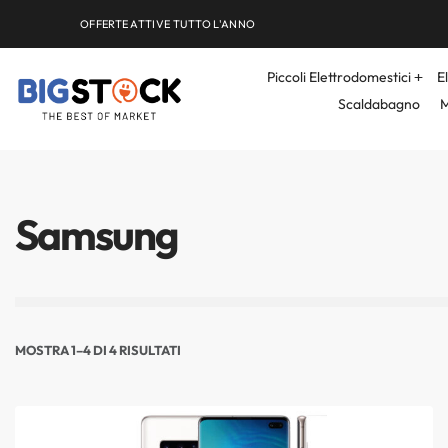
OFFERTE ATTIVE TUTTO L'ANNO
Piccoli Elettrodomestici
E
Scaldabagno
M
Samsung
MOSTRA
1
–
4
DI
4
RISULTATI