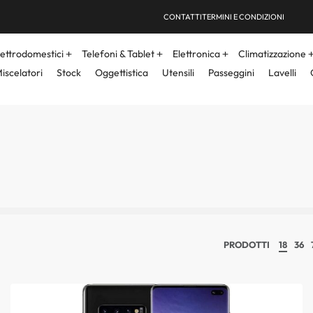
CONTATTI
TERMINI E CONDIZIONI
lettrodomestici
Telefoni & Tablet
Elettronica
Climatizzazione
iscelatori
Stock
Oggettistica
Utensili
Passeggini
Lavelli
PRODOTTI
18
36