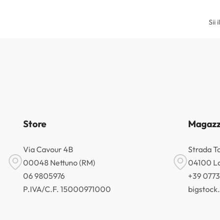
Sii 
Store
Magazz
Via Cavour 4B
Strada T
00048 Nettuno (RM)
04100 La
06 9805976
+39 077
P.IVA/C.F. 15000971000
bigstoc