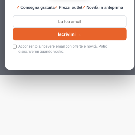
✓
Consegna gratuita
✓
Prezzi outlet
✓
Novità in anteprima
Iscrivimi →
Acconsento a ricevere email con offerte e novità. Potrò
disiscrivermi quando voglio.