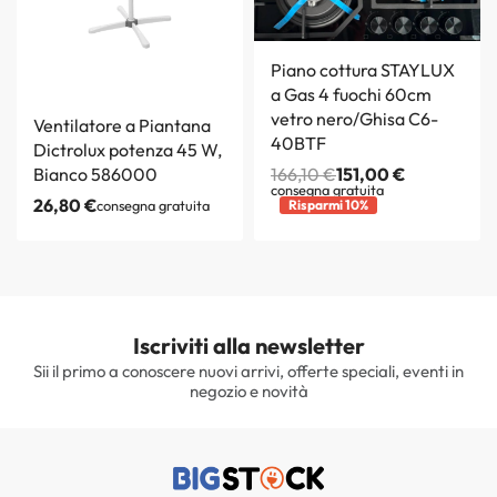
Piano cottura STAYLUX
a Gas 4 fuochi 60cm
vetro nero/Ghisa C6-
Ventilatore a Piantana
40BTF
Dictrolux potenza 45 W,
Bianco 586000
166,10
€
151,00
€
consegna gratuita
26,80
€
consegna gratuita
Risparmi 10%
Iscriviti alla newsletter
Sii il primo a conoscere nuovi arrivi, offerte speciali, eventi in
negozio e novità