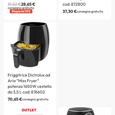
31,52
€
28,65
€
cod: 872800
consegna gratuita
37,30
€
Risparmi 10%
consegna gratuita
Friggitrice Dictrolux ad
Aria “Miss Fryer”
potenza 1650W cestello
da 3,5 L cod: 876602
70,65
€
consegna gratuita