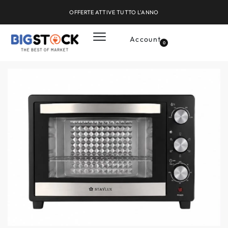
OFFERTE ATTIVE TUTTO L'ANNO
Account
0