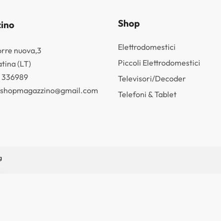
Shop
ino
Elettrodomestici
orre nuova,3
Piccoli Elettrodomestici
tina (LT)
3 336989
Televisori/Decoder
k.shopmagazzino@gmail.com
Telefoni & Tablet
g