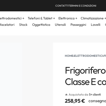
CONTATTI
TERMINI E CONDIZIONI
lettrodomestici
Telefoni & Tablet
Elettronica
Climatizzazione
iscelatori
Stock
Oggettistica
Utensili
Passeggini
Lavelli
HOME
›
ELETTRODOMESTICI
›
F
Frigorifero
Classe E c
🔥 Acquistato da
5+ clienti
258,95
€
consegna