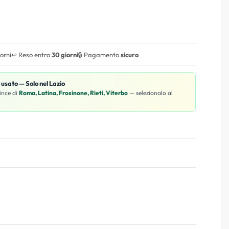
iorni
↩️ Reso entro
30 giorni
🔒 Pagamento
sicuro
o usato — Solo nel Lazio
ince di
Roma, Latina, Frosinone, Rieti, Viterbo
— selezionalo al