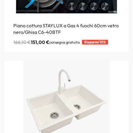
Piano cottura STAYLUX a Gas 4 fuochi 60cm vetro
nero/Ghisa C6-40BTF
166,10
€
151,00
€
consegna gratuita
Risparmi 10%