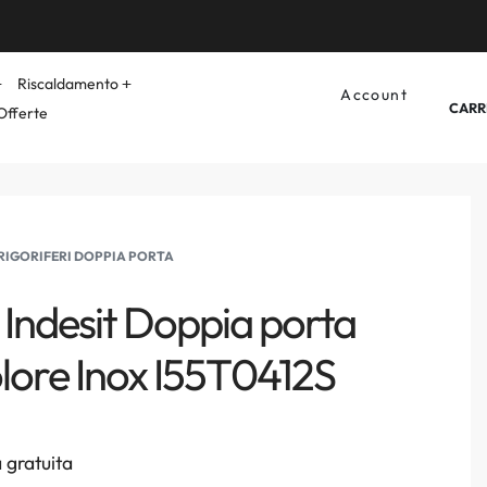
Riscaldamento
Account
CARR
Offerte
RIGORIFERI DOPPIA PORTA
 Indesit Doppia porta
olore Inox I55T0412S
 gratuita