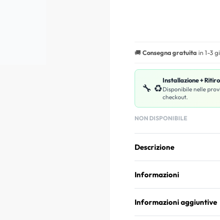
🚚
Consegna gratuita
in 1-3 g
Installazione + Ritir
🔧 ♻️
Disponibile nelle prov
checkout.
NON DISPONIBILE
Descrizione
Informazioni
Informazioni aggiuntive