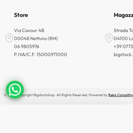
Store
Magazz
Via Cavour 4B
Strada T
00048 Nettuno (RM)
04100 La
06 9805976
+39 077
P.IVA/C.F. 15000971000
bigstoc
© 2026 Copyright Bigstockshop. All Rights Reserved. Powered by
Reka Consultin
×
🔥 OFFERTE IN ANTEPRIMA