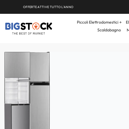
OFFERTE ATTIVE TUTTO L'ANNO
Piccoli Elettrodomestici
E
Scaldabagno
M