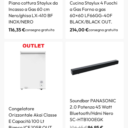
Piano cottura Staylux da
Cucina Staylux 4 Fuochi
Incasso a Gas 60 cm
a Gas Forno a gas
Nero/ghisa LX-410 BF
60×60 LF66GG-40F
INOX/NERO
BLACK/BLACK OUT.
116,35
€
214,00
€
consegna gratuita
consegna gratuita
Soundbar PANASONIC
2.0 Potenza 45 Watt
Congelatore
Bluetooth/Hdmi Nero
Orizzontale Akai Classe
SC-HTB100EGK
E Capacità 100 Lt
Bianco ICE 105R OUT.
106,65
€
96,95
€