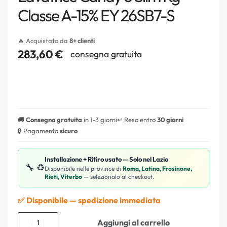
Classe A-15% EY 26SB7-S
🔥 Acquistato da
8+ clienti
283,60
€
consegna gratuita
🚚
Consegna gratuita
in 1-3 giorni
↩️ Reso entro
30 giorni
🔒 Pagamento
sicuro
Installazione + Ritiro usato — Solo nel Lazio
🔧 ♻️
Disponibile nelle province di
Roma, Latina, Frosinone,
Rieti, Viterbo
— selezionalo al checkout.
✅ Disponibile — spedizione immediata
Aggiungi al carrello