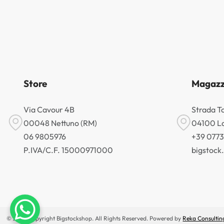
Store
Magazz
Via Cavour 4B
Strada T
00048 Nettuno (RM)
04100 La
06 9805976
+39 077
P.IVA/C.F. 15000971000
bigstoc
© 2026 Copyright Bigstockshop. All Rights Reserved. Powered by
Reka Consultin