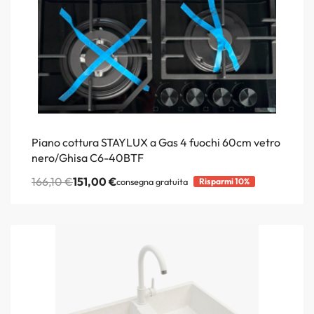
Piano cottura STAYLUX a Gas 4 fuochi 60cm vetro
nero/Ghisa C6-40BTF
166,10
€
151,00
€
consegna gratuita
Risparmi 10%