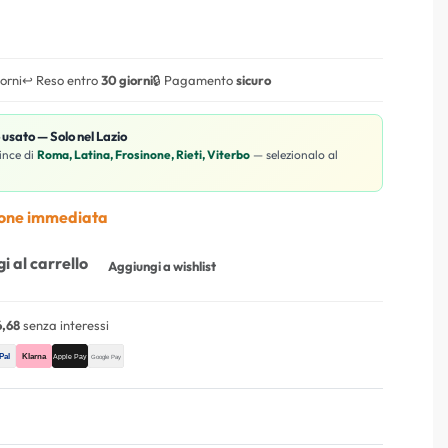
iorni
↩️ Reso entro
30 giorni
🔒 Pagamento
sicuro
o usato — Solo nel Lazio
ince di
Roma, Latina, Frosinone, Rieti, Viterbo
— selezionalo al
ione immediata
i al carrello
Aggiungi a wishlist
,68
senza interessi