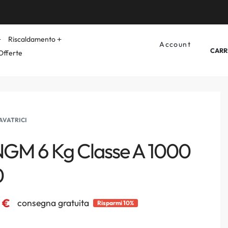
Riscaldamento
Account
CARR
Offerte
AVATRICI
NGM 6 Kg Classe A 1000
0
5
€
consegna gratuita
Risparmi 10%