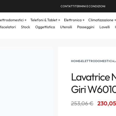
CONTATTI
TERMINI E CONDIZIONI
lettrodomestici
Telefoni & Tablet
Elettronica
Climatizzazione
iscelatori
Stock
Oggettistica
Utensili
Passeggini
Lavelli
HOME
›
ELETTRODOMESTICI
›
L
Lavatrice 
Giri W601
253,06
€
230,0