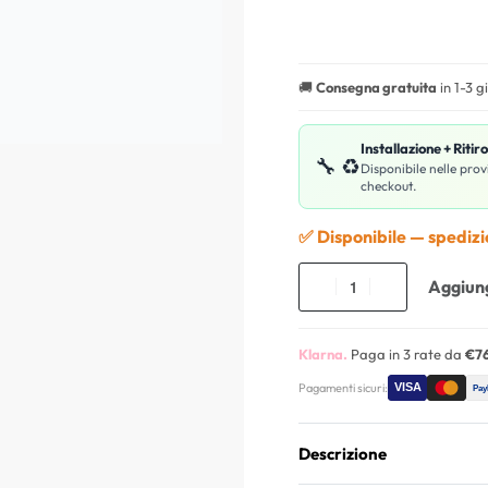
🚚
Consegna gratuita
in 1-3 g
Installazione + Ritir
🔧 ♻️
Disponibile nelle prov
checkout.
✅ Disponibile — spediz
Aggiung
Klarna.
Paga in 3 rate da
€76
Pagamenti sicuri:
Descrizione