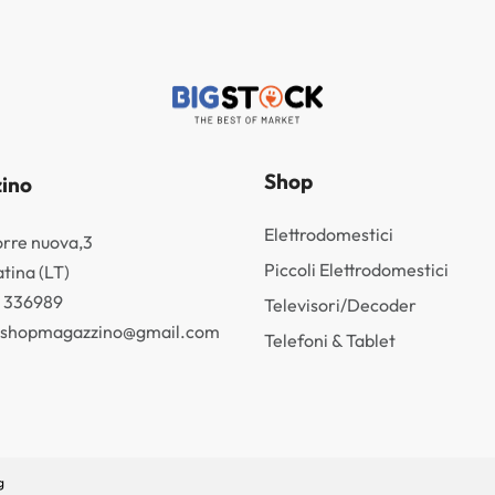
Shop
ino
Elettrodomestici
orre nuova,3
Piccoli Elettrodomestici
tina (LT)
3 336989
Televisori/Decoder
k.shopmagazzino@gmail.com
Telefoni & Tablet
g