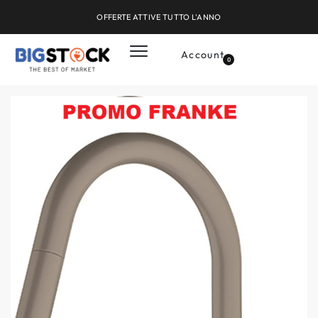
OFFERTE ATTIVE TUTTO L'ANNO
Account
0