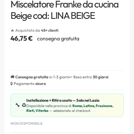
Miscelatore Franke da cucina
Beige cod: LINA BEIGE
🔥 Acquistato da
48+ clienti
46,75
€
consegna gratuita
🚚
Consegna gratuita
in 1-3 giorni
↩️ Reso entro
30 giorni
🔒 Pagamento
sicuro
Installazione + Ritiro usato — Solo nel Lazio
🔧 ♻️
Disponibile nelle province di
Roma, Latina, Frosinone,
Rieti, Viterbo
— selezionalo al checkout.
NON DISPONIBILE