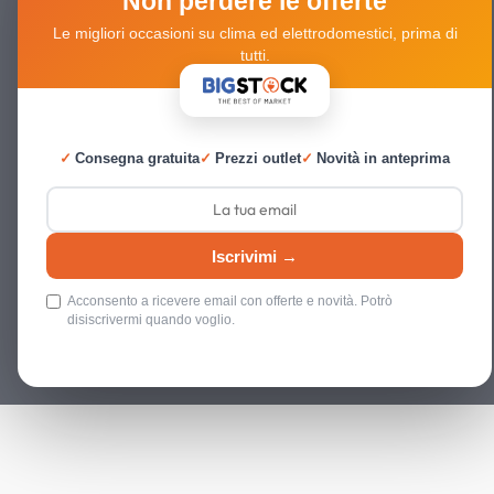
Non perdere le offerte
Le migliori occasioni su clima ed elettrodomestici, prima di
tutti.
✓
Consegna gratuita
✓
Prezzi outlet
✓
Novità in anteprima
Iscrivimi →
Acconsento a ricevere email con offerte e novità. Potrò
disiscrivermi quando voglio.