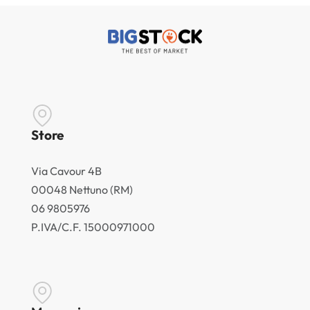
Store
Via Cavour 4B
00048 Nettuno (RM)
06 9805976
P.IVA/C.F. 15000971000