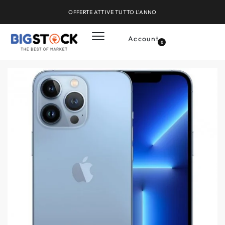
OFFERTE ATTIVE TUTTO L'ANNO
Account
0