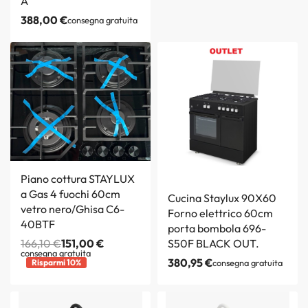
A
388,00
€
consegna gratuita
Piano cottura STAYLUX
a Gas 4 fuochi 60cm
Cucina Staylux 90X60
vetro nero/Ghisa C6-
Forno elettrico 60cm
40BTF
porta bombola 696-
166,10
€
151,00
€
S50F BLACK OUT.
consegna gratuita
380,95
€
Risparmi 10%
consegna gratuita