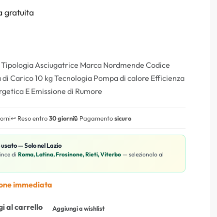
 gratuita
i Tipologia Asciugatrice Marca Nordmende Codice
 Carico 10 kg Tecnologia Pompa di calore Efficienza
ergetica E Emissione di Rumore
iorni
↩️ Reso entro
30 giorni
🔒 Pagamento
sicuro
o usato — Solo nel Lazio
ince di
Roma, Latina, Frosinone, Rieti, Viterbo
— selezionalo al
ione immediata
i al carrello
Aggiungi a wishlist