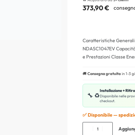
373,90
€
consegna
Caratteristiche General
NDASC1047EV Capacità di
e Prestazioni Classe En
🚚
Consegna gratuita
in 1-3 g
Installazione + Ritir
🔧 ♻️
Disponibile nelle prov
checkout.
✅ Disponibile — spediz
Aggiung