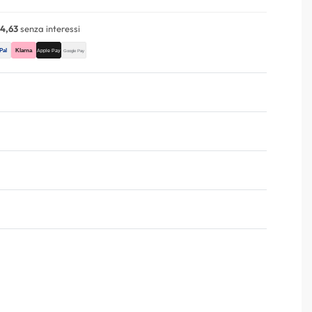
4,63
senza interessi
Valutato
0
su 5