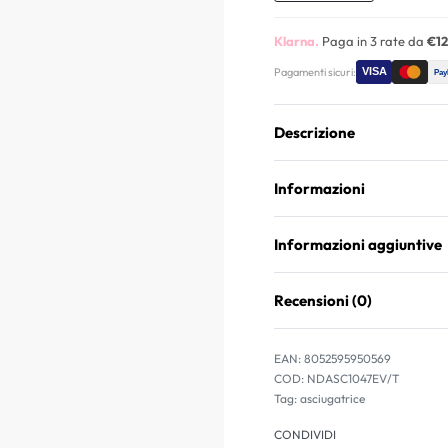
Klarna.
Paga in 3 rate da
€12
Pagamenti sicuri:
Descrizione
Informazioni
Informazioni aggiuntive
Recensioni (0)
EAN:
8052595950569
NDASC1047EV/T
Tag:
asciugatrice
CONDIVIDI