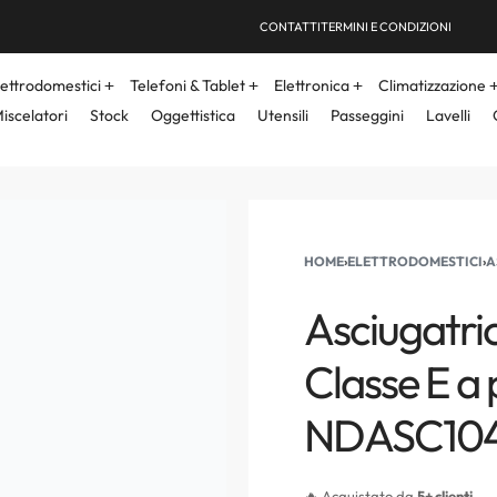
CONTATTI
TERMINI E CONDIZIONI
lettrodomestici
Telefoni & Tablet
Elettronica
Climatizzazione
iscelatori
Stock
Oggettistica
Utensili
Passeggini
Lavelli
HOME
›
ELETTRODOMESTICI
›
A
Asciugatr
Classe E a
NDASC10
🔥 Acquistato da
5+ clienti