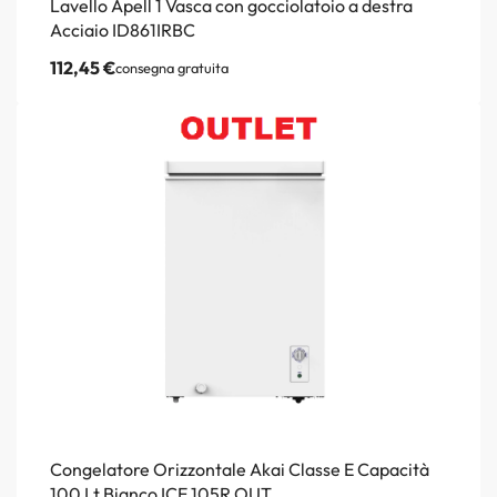
Lavello Apell 1 Vasca con gocciolatoio a destra
Acciaio ID861IRBC
112,45
€
consegna gratuita
Congelatore Orizzontale Akai Classe E Capacità
100 Lt Bianco ICE 105R OUT.