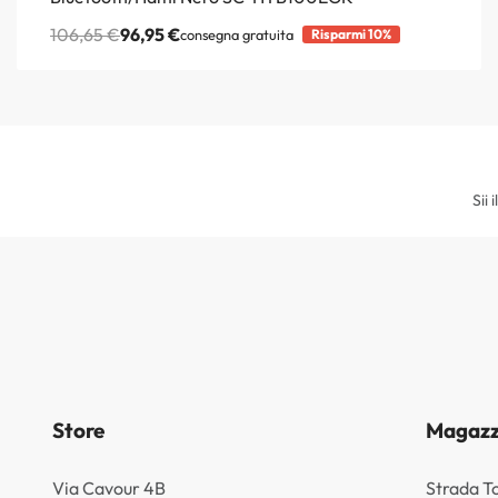
106,65
€
96,95
€
consegna gratuita
Risparmi 10%
Sii 
Store
Magazz
Via Cavour 4B
Strada T