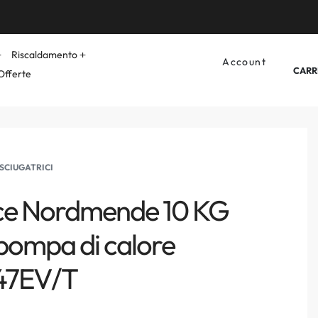
Riscaldamento
Account
CARR
Offerte
SCIUGATRICI
ice Nordmende 10 KG
 pompa di calore
47EV/T