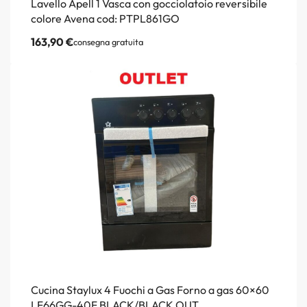
Lavello Apell 1 Vasca con gocciolatoio reversibile
colore Avena cod: PTPL861GO
163,90
€
consegna gratuita
Cucina Staylux 4 Fuochi a Gas Forno a gas 60×60
LF66GG-40F BLACK/BLACK OUT.