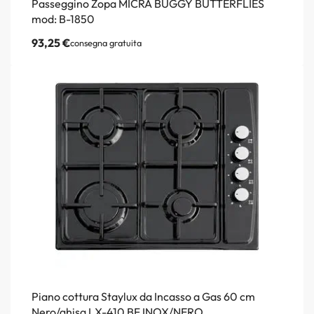
Passeggino Zopa MICRA BUGGY BUTTERFLIES
mod: B-1850
93,25
€
consegna gratuita
Piano cottura Staylux da Incasso a Gas 60 cm
Nero/ghisa LX-410 BF INOX/NERO