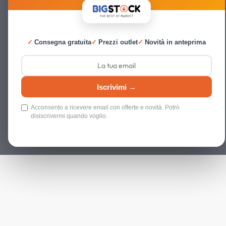
✓
Consegna gratuita
✓
Prezzi outlet
✓
Novità in anteprima
Iscrivimi →
Acconsento a ricevere email con offerte e novità. Potrò
disiscrivermi quando voglio.