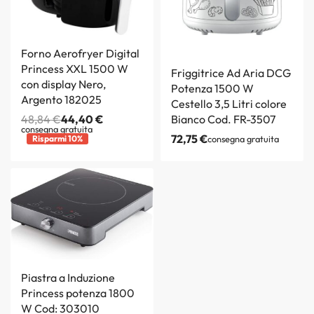
Forno Aerofryer Digital
Princess XXL 1500 W
Friggitrice Ad Aria DCG
con display Nero,
Potenza 1500 W
Argento 182025
Cestello 3,5 Litri colore
48,84
€
44,40
€
Bianco Cod. FR-3507
consegna gratuita
72,75
€
Risparmi 10%
consegna gratuita
Piastra a Induzione
Princess potenza 1800
W Cod: 303010