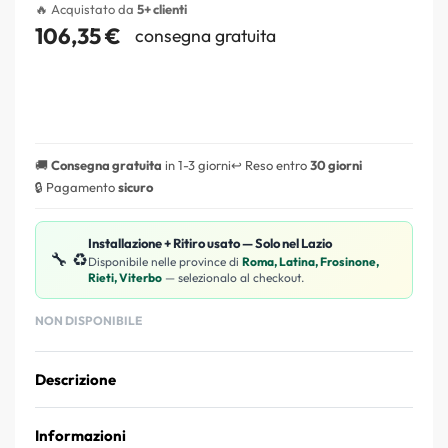
🔥 Acquistato da
5+ clienti
106,35
€
consegna gratuita
🚚
Consegna gratuita
in 1-3 giorni
↩️ Reso entro
30 giorni
🔒 Pagamento
sicuro
Installazione + Ritiro usato — Solo nel Lazio
🔧 ♻️
Disponibile nelle province di
Roma, Latina, Frosinone,
Rieti, Viterbo
— selezionalo al checkout.
NON DISPONIBILE
Descrizione
Informazioni