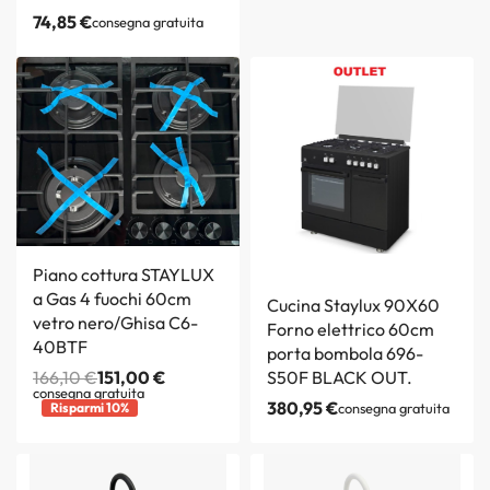
74,85
€
consegna gratuita
Piano cottura STAYLUX
a Gas 4 fuochi 60cm
Cucina Staylux 90X60
vetro nero/Ghisa C6-
Forno elettrico 60cm
40BTF
porta bombola 696-
166,10
€
151,00
€
S50F BLACK OUT.
consegna gratuita
380,95
€
Risparmi 10%
consegna gratuita