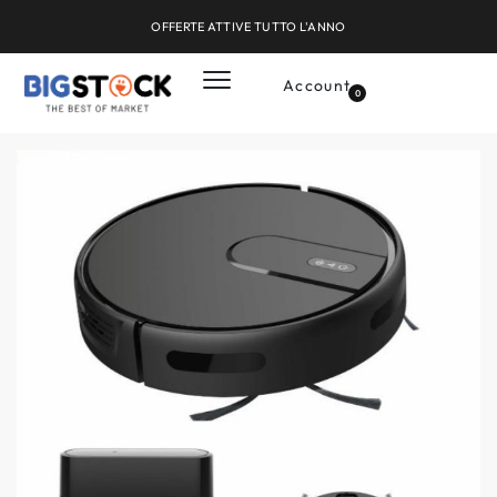
OFFERTE ATTIVE TUTTO L'ANNO
Account
0