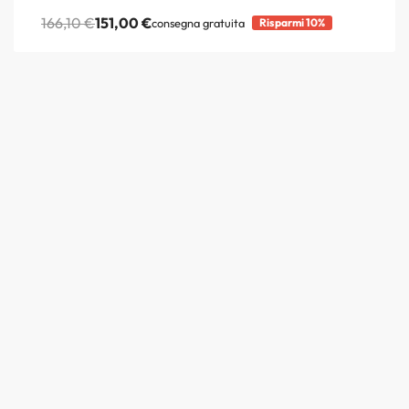
166,10
€
151,00
€
consegna gratuita
Risparmi 10%