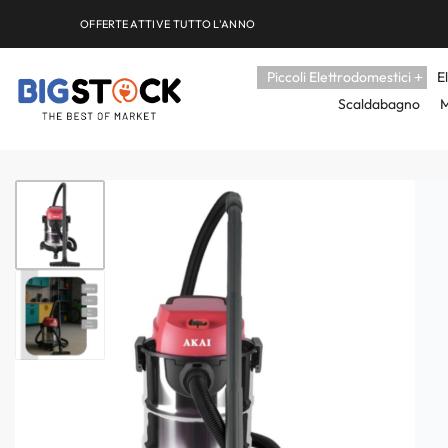
OFFERTE ATTIVE TUTTO L'ANNO
Piccoli Elettrodomestici
E
Scaldabagno
M