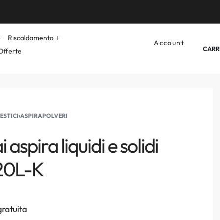
Riscaldamento
Account
CARR
Offerte
ESTICI
›
ASPIRAPOLVERI
aspira liquidi e solidi
20L-K
ratuita