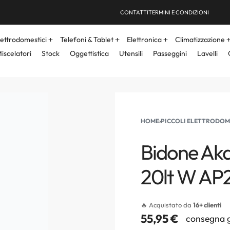
CONTATTI
TERMINI E CONDIZIONI
lettrodomestici
Telefoni & Tablet
Elettronica
Climatizzazione
iscelatori
Stock
Oggettistica
Utensili
Passeggini
Lavelli
HOME
›
PICCOLI ELETTRODOM
Bidone Akai 
20lt W AP
🔥 Acquistato da
16+ clienti
55,95
€
consegna g