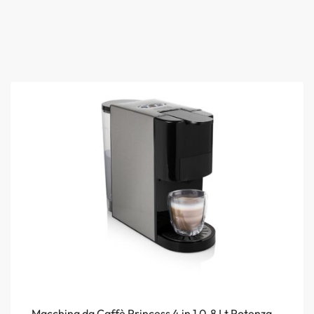
Macchina da Caffè Princess 4 in 1 0.8 Lt Potenza