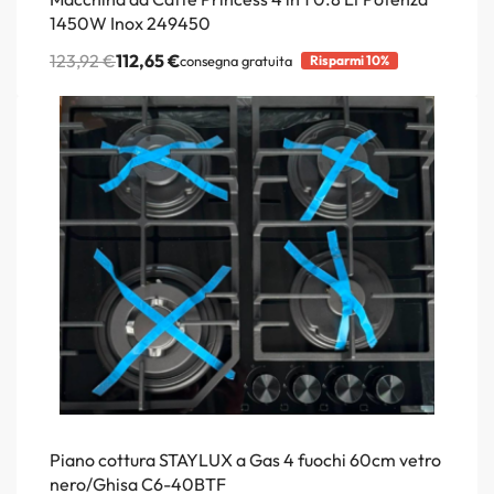
1450W Inox 249450
123,92
€
112,65
€
consegna gratuita
Risparmi 10%
Piano cottura STAYLUX a Gas 4 fuochi 60cm vetro
nero/Ghisa C6-40BTF