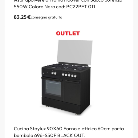
550W Colore Nero cod: PC22PET 011
83,25
€
consegna gratuita
Cucina Staylux 90X60 Forno elettrico 60cm porta
bombola 696-S50F BLACK OUT.