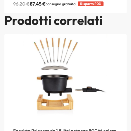
96,20
€
87,45
€
consegna gratuita
Risparmi 10%
Prodotti correlati
Fonduta Princess da 1,5 litri potenza 800W colore