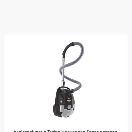
Aspirapolvere a Traino Hoover con Sacco potenza