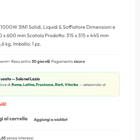
. 1000W 3IN1 Solidi, Liquidi & Soffiatore Dimensioni e
0 x 600 mm Scatola Prodotto: 315 x 315 x 445 mm
6 kg. Imballo: 1 pz.
iorni
↩️ Reso entro
30 giorni
🔒 Pagamento
sicuro
o usato — Solo nel Lazio
ince di
Roma, Latina, Frosinone, Rieti, Viterbo
— selezionalo al
ili!
i al carrello
Aggiungi a wishlist
,65
senza interessi