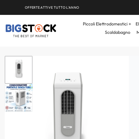
OFFERTE ATTIVE TUTTO L'ANNO
Piccoli Elettrodomestici
E
Scaldabagno
M