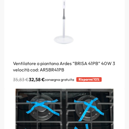
Ventilatore a piantana Ardes “BRISA 41PB” 40W 3
velocità cod: AR5BR41PB
35,83
€
32,58
€
consegna gratuita
Risparmi 10%