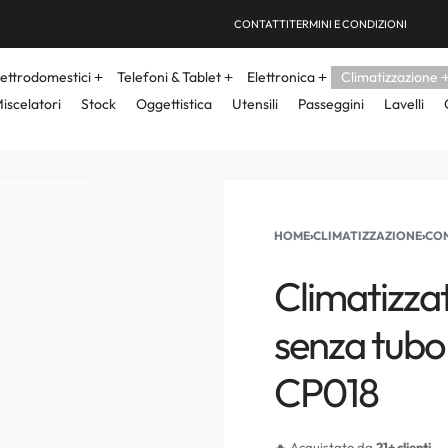
CONTATTI
TERMINI E CONDIZIONI
lettrodomestici
Telefoni & Tablet
Elettronica
Climatizzazione
iscelatori
Stock
Oggettistica
Utensili
Passeggini
Lavelli
HOME
›
CLIMATIZZAZIONE
›
CON
Climatizza
senza tubo
CP018
🔥 Acquistato da
21+ clienti