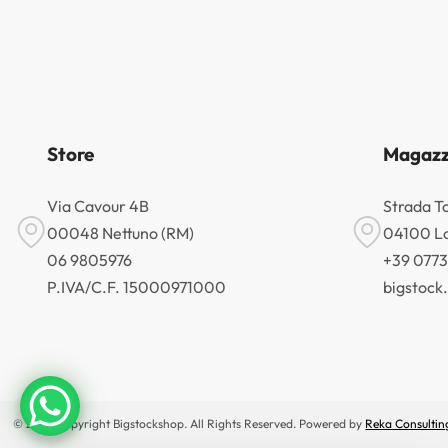
Store
Magazz
Via Cavour 4B
Strada T
00048 Nettuno (RM)
04100 La
06 9805976
+39 077
P.IVA/C.F. 15000971000
bigstoc
© 2026 Copyright Bigstockshop. All Rights Reserved. Powered by
Reka Consultin