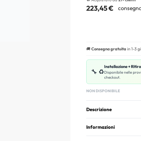
223,45
€
consegna
🚚
Consegna gratuita
in 1-3 g
Installazione + Ritir
🔧 ♻️
Disponibile nelle prov
checkout.
NON DISPONIBILE
Descrizione
Informazioni