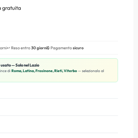
 gratuita
iorni
↩️ Reso entro
30 giorni
🔒 Pagamento
sicuro
o usato — Solo nel Lazio
ince di
Roma, Latina, Frosinone, Rieti, Viterbo
— selezionalo al