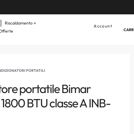
Riscaldamento
Account
CARR
Offerte
DIZIONATORI PORTATILI
tore portatile Bimar
 1800 BTU classe A INB-