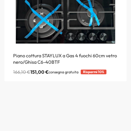
Piano cottura STAYLUX a Gas 4 fuochi 60cm vetro
nero/Ghisa C6-40BTF
166,10
€
151,00
€
consegna gratuita
Risparmi 10%