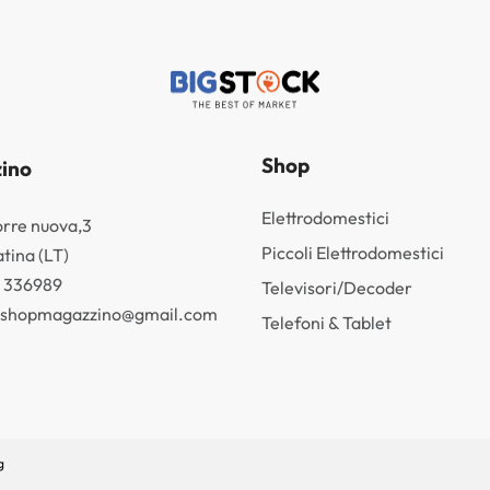
Shop
ino
Elettrodomestici
orre nuova,3
Piccoli Elettrodomestici
tina (LT)
3 336989
Televisori/Decoder
k.shopmagazzino@gmail.com
Telefoni & Tablet
g