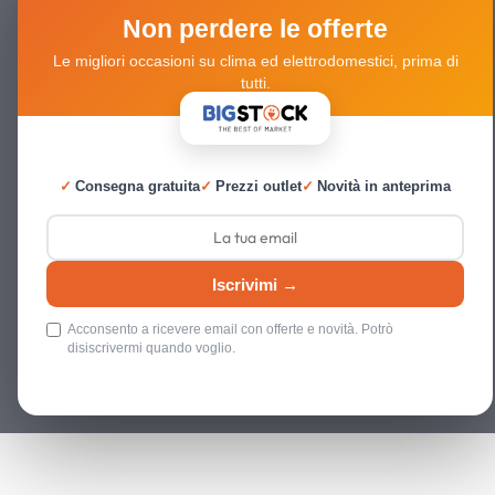
Non perdere le offerte
Le migliori occasioni su clima ed elettrodomestici, prima di
tutti.
✓
Consegna gratuita
✓
Prezzi outlet
✓
Novità in anteprima
Iscrivimi →
Acconsento a ricevere email con offerte e novità. Potrò
disiscrivermi quando voglio.