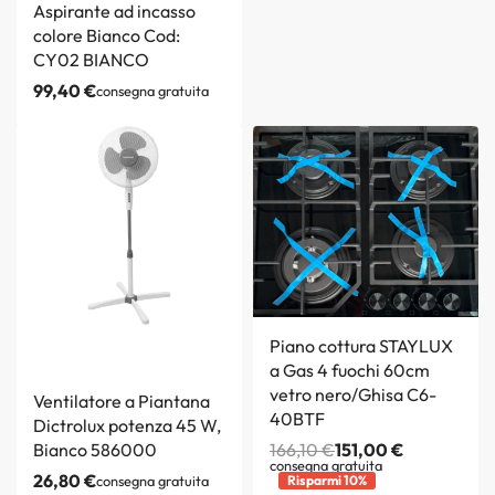
Aspirante ad incasso
colore Bianco Cod:
CY02 BIANCO
99,40
€
consegna gratuita
Piano cottura STAYLUX
a Gas 4 fuochi 60cm
vetro nero/Ghisa C6-
Ventilatore a Piantana
40BTF
Dictrolux potenza 45 W,
Bianco 586000
166,10
€
151,00
€
consegna gratuita
26,80
€
consegna gratuita
Risparmi 10%