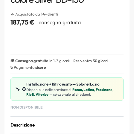
🔥 Acquistato da
14+ clienti
187,75
€
consegna gratuita
🚚
Consegna gratuita
in 1-3 giorni
↩️ Reso entro
30 giorni
🔒 Pagamento
sicuro
Installazione + Ritiro usato — Solo nel Lazio
🔧 ♻️
Disponibile nelle province di
Roma, Latina, Frosinone,
Rieti, Viterbo
— selezionalo al checkout.
NON DISPONIBILE
Descrizione