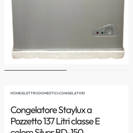
HOME
›
ELETTRODOMESTICI
›
CONGELATORI
Congelatore Staylux a
Pozzetto 137 Litri classe E
colore Silver BD-150