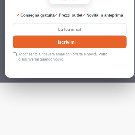
✓
Consegna gratuita
✓
Prezzi outlet
✓
Novità in anteprima
Iscrivimi →
Acconsento a ricevere email con offerte e novità. Potrò
disiscrivermi quando voglio.