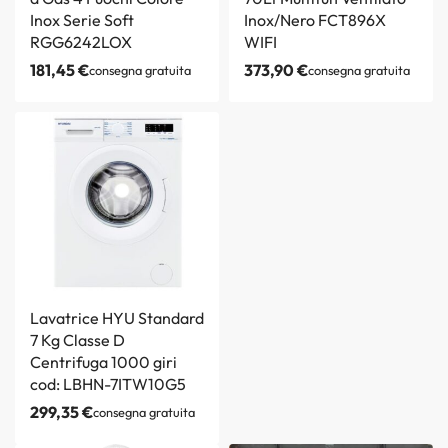
Inox Serie Soft
Inox/Nero FCT896X
RGG6242LOX
WIFI
181,45
€
373,90
€
consegna gratuita
consegna gratuita
Lavatrice HYU Standard
7 Kg Classe D
Centrifuga 1000 giri
cod: LBHN-7ITW10G5
299,35
€
consegna gratuita