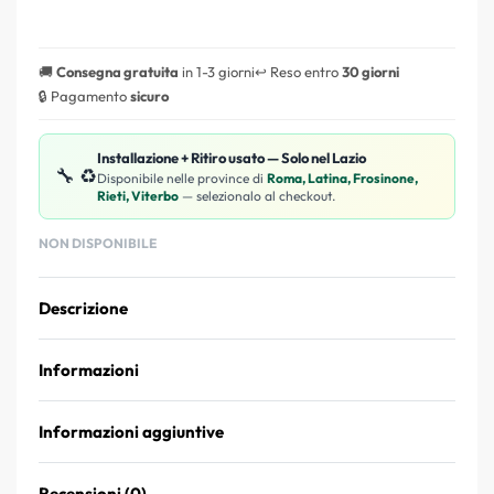
🚚
Consegna gratuita
in 1-3 giorni
↩️ Reso entro
30 giorni
🔒 Pagamento
sicuro
Installazione + Ritiro usato — Solo nel Lazio
🔧 ♻️
Disponibile nelle province di
Roma, Latina, Frosinone,
Rieti, Viterbo
— selezionalo al checkout.
NON DISPONIBILE
Descrizione
Informazioni
Informazioni aggiuntive
Recensioni (0)