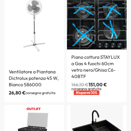
Piano cottura STAYLUX
a Gas 4 fuochi 60cm
vetro nero/Ghisa C6-
Ventilatore a Piantana
40BTF
Dictrolux potenza 45 W,
Bianco 586000
166,10
€
151,00
€
consegna gratuita
26,80
€
consegna gratuita
Risparmi 10%