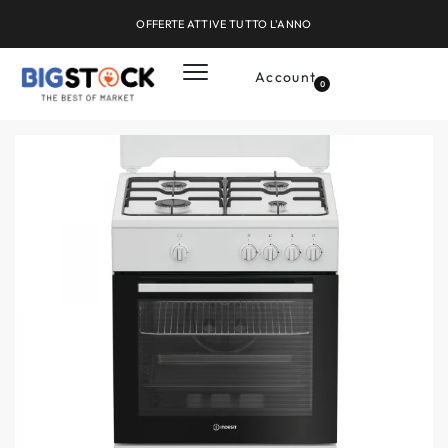
OFFERTE ATTIVE TUTTO L'ANNO
Account
0