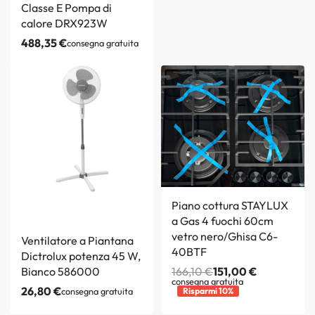
Classe E Pompa di
calore DRX923W
488,35
€
consegna gratuita
Piano cottura STAYLUX
a Gas 4 fuochi 60cm
vetro nero/Ghisa C6-
Ventilatore a Piantana
40BTF
Dictrolux potenza 45 W,
Bianco 586000
166,10
€
151,00
€
consegna gratuita
26,80
€
consegna gratuita
Risparmi 10%