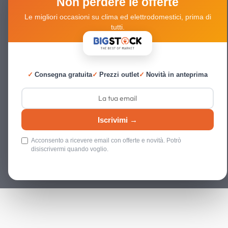
Non perdere le offerte
Le migliori occasioni su clima ed elettrodomestici, prima di
tutti.
✓
Consegna gratuita
✓
Prezzi outlet
✓
Novità in anteprima
Iscrivimi →
Acconsento a ricevere email con offerte e novità. Potrò
disiscrivermi quando voglio.