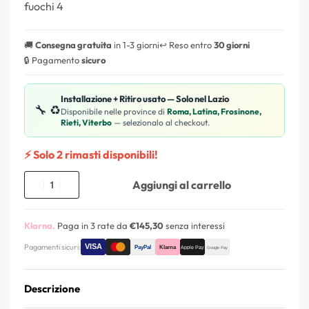
fuochi 4
🚚
Consegna gratuita
in 1-3 giorni
↩️ Reso entro
30 giorni
🔒 Pagamento
sicuro
Installazione + Ritiro usato — Solo nel Lazio
🔧 ♻️
Disponibile nelle province di
Roma, Latina, Frosinone,
Rieti, Viterbo
— selezionalo al checkout.
⚡ Solo 2 rimasti disponibili!
Aggiungi al carrello
Klarna.
Paga in 3 rate da
€145,30
senza interessi
Pagamenti sicuri:
Descrizione