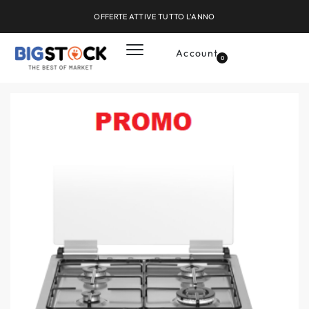
OFFERTE ATTIVE TUTTO L'ANNO
Account
0