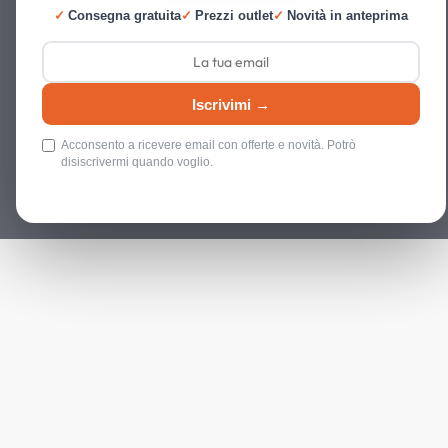
✓
Consegna gratuita
✓
Prezzi outlet
✓
Novità in anteprima
Iscrivimi →
Acconsento a ricevere email con offerte e novità. Potrò
disiscrivermi quando voglio.