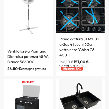
Piano cottura STAYLUX
a Gas 4 fuochi 60cm
vetro nero/Ghisa C6-
Ventilatore a Piantana
40BTF
Dictrolux potenza 45 W,
Bianco 586000
166,10
€
151,00
€
consegna gratuita
26,80
€
consegna gratuita
Risparmi 10%