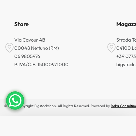
Store
Magazz
Via Cavour 4B
Strada T
00048 Nettuno (RM)
04100 La
06 9805976
+39 077
P.IVA/C.F. 15000971000
bigstoc
© 2026 Copyright Bigstockshop. All Rights Reserved. Powered by
Reka Consultin
×
🔥 OFFERTE IN ANTEPRIMA