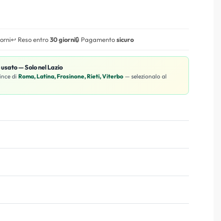
iorni
↩️ Reso entro
30 giorni
🔒 Pagamento
sicuro
o usato — Solo nel Lazio
ince di
Roma, Latina, Frosinone, Rieti, Viterbo
— selezionalo al