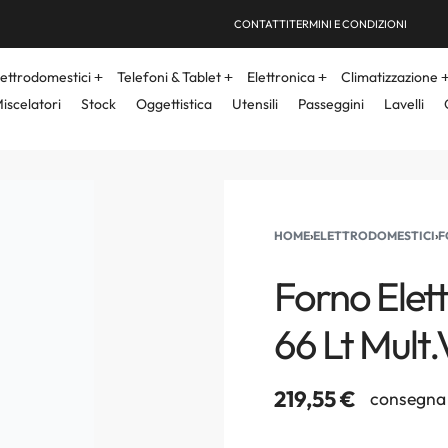
CONTATTI
TERMINI E CONDIZIONI
lettrodomestici
Telefoni & Tablet
Elettronica
Climatizzazione
iscelatori
Stock
Oggettistica
Utensili
Passeggini
Lavelli
HOME
›
ELETTRODOMESTICI
›
F
Forno Elett
66 Lt Mult
219,55
€
consegna 