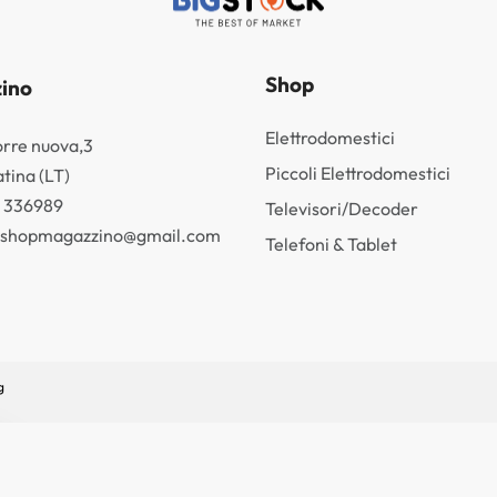
Shop
ino
Elettrodomestici
orre nuova,3
Piccoli Elettrodomestici
tina (LT)
3 336989
Televisori/Decoder
k.shopmagazzino@gmail.com
Telefoni & Tablet
g