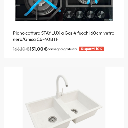
Piano cottura STAYLUX a Gas 4 fuochi 60cm vetro
nero/Ghisa C6-40BTF
166,10
€
151,00
€
consegna gratuita
Risparmi 10%