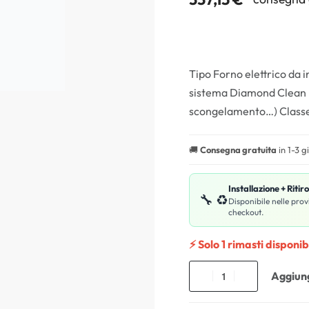
Tipo Forno elettrico da 
sistema Diamond Clean Fu
scongelamento…) Class
🚚
Consegna gratuita
in 1-3 g
Installazione + Ritir
🔧 ♻️
Disponibile nelle prov
checkout.
⚡ Solo 1 rimasti disponibi
Aggiung