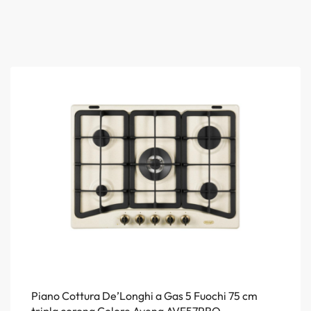
Piano Cottura De’Longhi a Gas 5 Fuochi 75 cm
tripla corona Colore Avena AVF57PRO