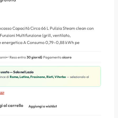
incasso Capacità Circa 66 L Pulizia Steam clean con
nzioni Multifunzione (grill, ventilato,
e energetica A Consumo 0,79–0,88 kWh pe
iorni
↩️ Reso entro
30 giorni
🔒 Pagamento
sicuro
o usato — Solo nel Lazio
ince di
Roma, Latina, Frosinone, Rieti, Viterbo
— selezionalo al
li!
i al carrello
Aggiungi a wishlist