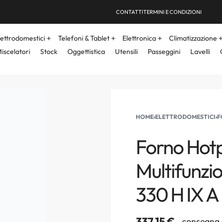
CONTATTI
TERMINI E CONDIZIONI
lettrodomestici
Telefoni & Tablet
Elettronica
Climatizzazione
iscelatori
Stock
Oggettistica
Utensili
Passeggini
Lavelli
HOME
›
ELETTRODOMESTICI
›
F
Forno Hotp
Multifunzio
330 H IX A
337,15
€
consegna 