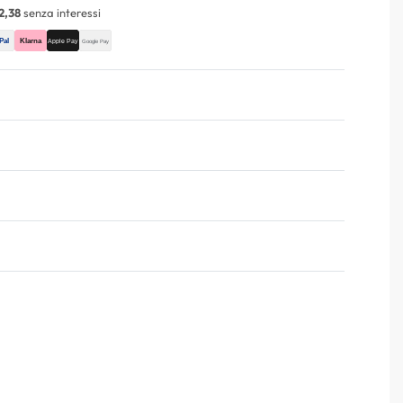
2,38
senza interessi
Valutato
0
su 5