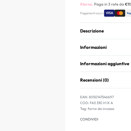
Klarna.
Paga in 3 rate da
€11
Pagamenti sicuri:
Descrizione
Informazioni
Informazioni aggiuntive
Recensioni (0)
EAN:
8050147546697
FA3 330 H IX A
Tag:
forno da incasso
CONDIVIDI