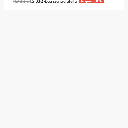
166,10
€
151,00
€
consegna gratuita
Risparmi 10%