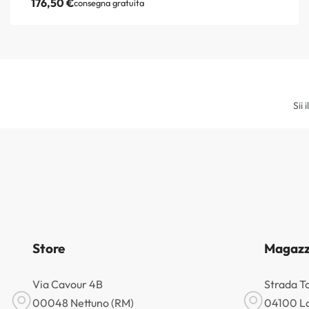
176,50
€
consegna gratuita
Sii 
Store
Magazz
Via Cavour 4B
Strada T
00048 Nettuno (RM)
04100 La