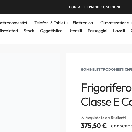
CONTATTI
TERMINI E CONDIZIONI
lettrodomestici
Telefoni & Tablet
Elettronica
Climatizzazione
iscelatori
Stock
Oggettistica
Utensili
Passeggini
Lavelli
HOME
›
ELETTRODOMESTICI
›
F
Frigorifer
Classe E 
🔥 Acquistato da
5+ clienti
375,50
€
consegna