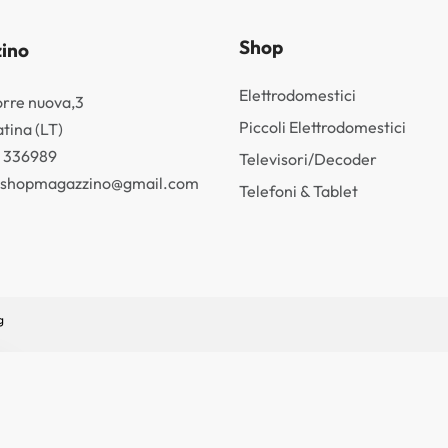
Shop
ino
Elettrodomestici
orre nuova,3
Piccoli Elettrodomestici
tina (LT)
3 336989
Televisori/Decoder
k.shopmagazzino@gmail.com
Telefoni & Tablet
g