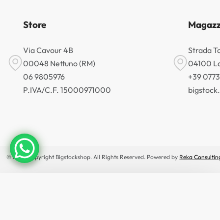
Store
Magazz
Via Cavour 4B
Strada T
00048 Nettuno (RM)
04100 La
06 9805976
+39 077
P.IVA/C.F. 15000971000
bigstoc
© 2026 Copyright Bigstockshop. All Rights Reserved. Powered by
Reka Consultin
×
🔥 OFFERTE IN ANTEPRIMA