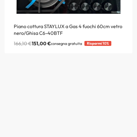
Piano cottura STAYLUX a Gas 4 fuochi 60cm vetro
nero/Ghisa C6-40BTF
166,10
€
151,00
€
consegna gratuita
Risparmi 10%