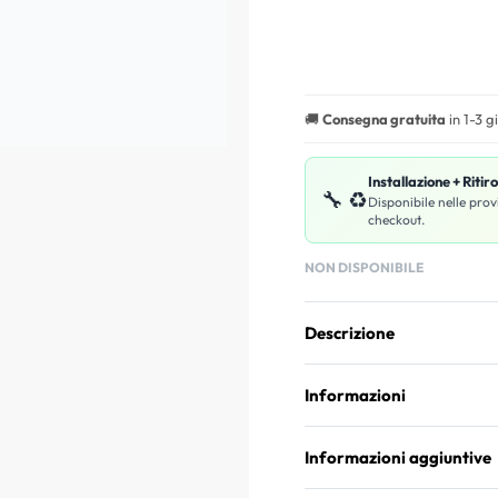
🚚
Consegna gratuita
in 1-3 g
Installazione + Ritir
🔧 ♻️
Disponibile nelle prov
checkout.
NON DISPONIBILE
Descrizione
Informazioni
Informazioni aggiuntive