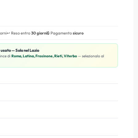
iorni
↩️ Reso entro
30 giorni
🔒 Pagamento
sicuro
o usato — Solo nel Lazio
ince di
Roma, Latina, Frosinone, Rieti, Viterbo
— selezionalo al