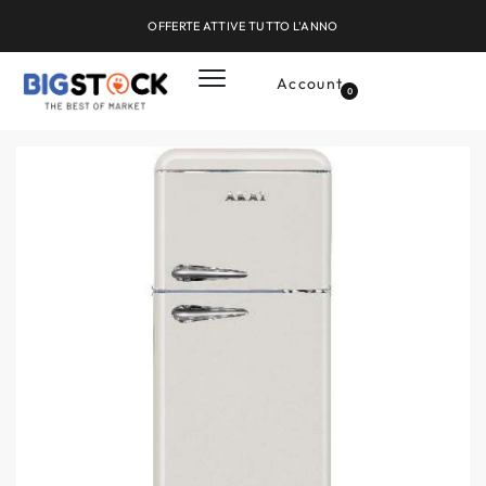
OFFERTE ATTIVE TUTTO L'ANNO
Account
0