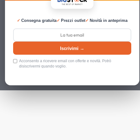
✓
Consegna gratuita
✓
Prezzi outlet
✓
Novità in anteprima
Iscrivimi →
Acconsento a ricevere email con offerte e novità. Potrò
disiscrivermi quando voglio.