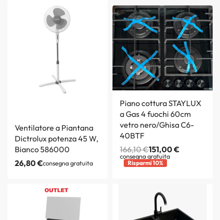
Piano cottura STAYLUX
a Gas 4 fuochi 60cm
vetro nero/Ghisa C6-
Ventilatore a Piantana
40BTF
Dictrolux potenza 45 W,
Bianco 586000
166,10
€
151,00
€
consegna gratuita
26,80
€
consegna gratuita
Risparmi 10%