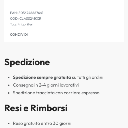
Valutato
1
5.00
su 5 su 
EAN:
8056746667641
CLASS241KCR
Tag:
Frigoriferi
CONDIVIDI
Spedizione
Spedizione sempre gratuita
su tutti gli ordini
Consegna in 2-4 giorni lavorativi
Spedizione tracciata con corriere espresso
Resi e Rimborsi
Reso gratuito entro 30 giorni