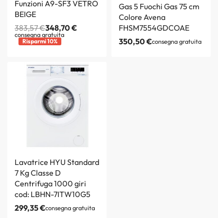
Funzioni A9-SF3 VETRO
Gas 5 Fuochi Gas 75 cm
BEIGE
Colore Avena
383,57
€
348,70
€
FHSM7554GDCOAE
consegna gratuita
350,50
€
Risparmi 10%
consegna gratuita
Lavatrice HYU Standard
7 Kg Classe D
Centrifuga 1000 giri
cod: LBHN-7ITW10G5
299,35
€
consegna gratuita