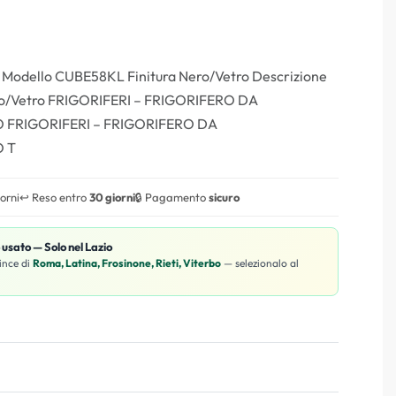
e Modello CUBE58KL Finitura Nero/Vetro Descrizione
o/Vetro FRIGORIFERI – FRIGORIFERO DA
FRIGORIFERI – FRIGORIFERO DA
 T
iorni
↩️ Reso entro
30 giorni
🔒 Pagamento
sicuro
o usato — Solo nel Lazio
ince di
Roma, Latina, Frosinone, Rieti, Viterbo
— selezionalo al