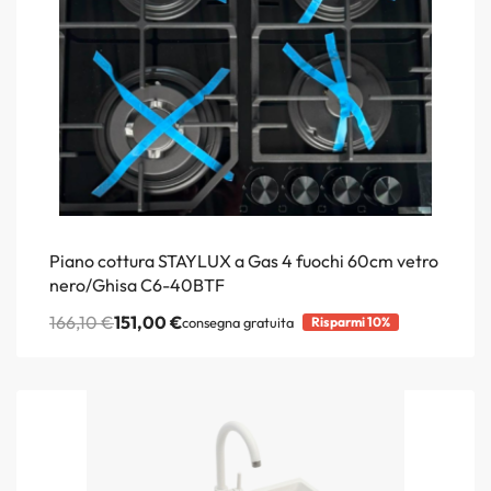
Piano cottura STAYLUX a Gas 4 fuochi 60cm vetro
nero/Ghisa C6-40BTF
166,10
€
151,00
€
consegna gratuita
Risparmi 10%