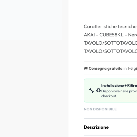
Caratteristiche tecnich
AKAI – CUBE58KL – Ner
TAVOLO/SOTTOTAVOLO 
TAVOLO/SOTTOTAVOLO
🚚
Consegna gratuita
in 1-3 g
Installazione + Ritir
🔧 ♻️
Disponibile nelle prov
checkout.
NON DISPONIBILE
Descrizione