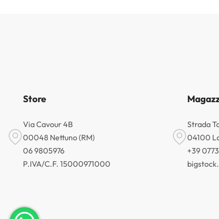
Store
Magazz
Via Cavour 4B
Strada T
00048 Nettuno (RM)
04100 La
06 9805976
+39 077
P.IVA/C.F. 15000971000
bigstoc