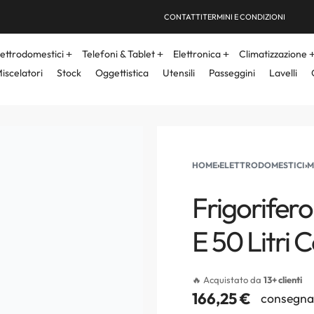
CONTATTI
TERMINI E CONDIZIONI
lettrodomestici
Telefoni & Tablet
Elettronica
Climatizzazione
iscelatori
Stock
Oggettistica
Utensili
Passeggini
Lavelli
HOME
›
ELETTRODOMESTICI
›
M
Frigorifer
E 50 Litri
🔥 Acquistato da
13+ clienti
166,25
€
consegna 