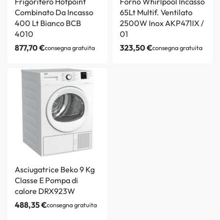
Frigorifero Hotpoint
Forno Whirlpool Incasso
Combinato Da Incasso
65Lt Multif. Ventilato
400 Lt Bianco BCB
2500W Inox AKP471IX /
4010
01
877,70
€
323,50
€
consegna gratuita
consegna gratuita
Asciugatrice Beko 9 Kg
Classe E Pompa di
calore DRX923W
488,35
€
consegna gratuita