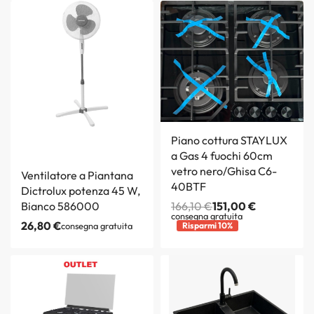
Piano cottura STAYLUX
a Gas 4 fuochi 60cm
vetro nero/Ghisa C6-
Ventilatore a Piantana
40BTF
Dictrolux potenza 45 W,
Bianco 586000
166,10
€
151,00
€
consegna gratuita
26,80
€
consegna gratuita
Risparmi 10%