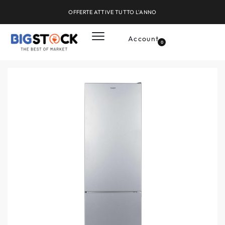
OFFERTE ATTIVE TUTTO L'ANNO
Account
0