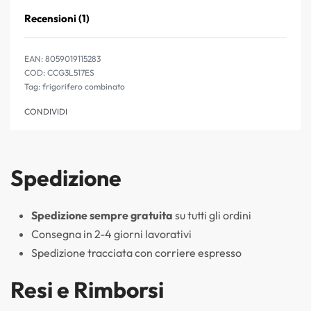
Recensioni (1)
Valutato
1
5.00
su 5 su 
EAN:
8059019115283
CCG3L517ES
Tag:
frigorifero combinato
CONDIVIDI
Spedizione
Spedizione sempre gratuita
su tutti gli ordini
Consegna in 2-4 giorni lavorativi
Spedizione tracciata con corriere espresso
Resi e Rimborsi