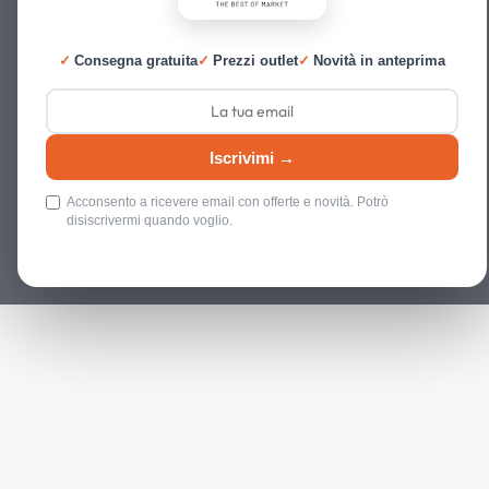
✓
Consegna gratuita
✓
Prezzi outlet
✓
Novità in anteprima
Iscrivimi →
Acconsento a ricevere email con offerte e novità. Potrò
disiscrivermi quando voglio.