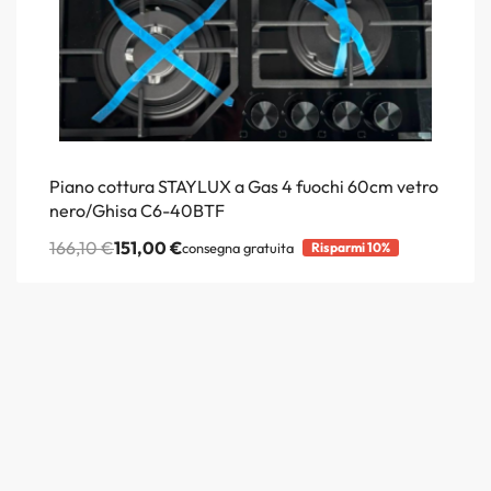
Piano cottura STAYLUX a Gas 4 fuochi 60cm vetro
nero/Ghisa C6-40BTF
166,10
€
151,00
€
consegna gratuita
Risparmi 10%