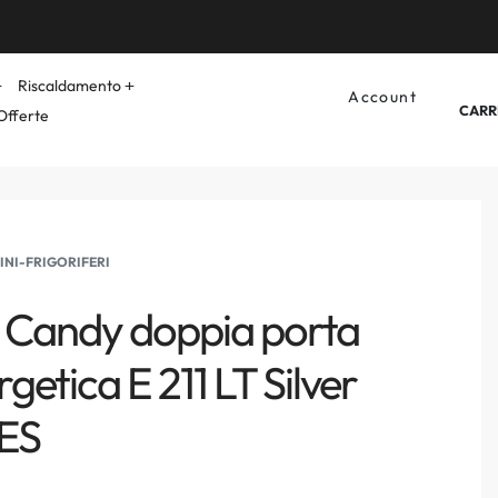
Riscaldamento
Account
CARR
Offerte
INI-FRIGORIFERI
o Candy doppia porta
getica E 211 LT Silver
ES