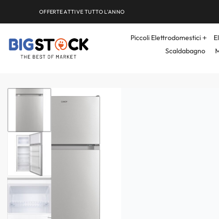
OFFERTE ATTIVE TUTTO L'ANNO
Piccoli Elettrodomestici
E
Scaldabagno
M