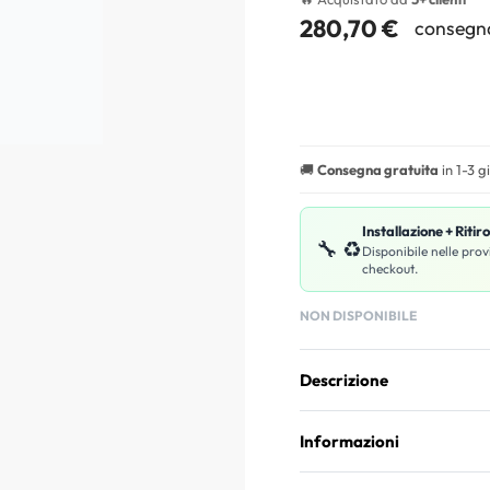
280,70
€
consegna
🚚
Consegna gratuita
in 1-3 g
Installazione + Ritir
🔧 ♻️
Disponibile nelle prov
checkout.
NON DISPONIBILE
Descrizione
Informazioni