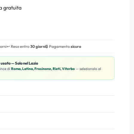
 gratuita
iorni
↩️ Reso entro
30 giorni
🔒 Pagamento
sicuro
o usato — Solo nel Lazio
ince di
Roma, Latina, Frosinone, Rieti, Viterbo
— selezionalo al