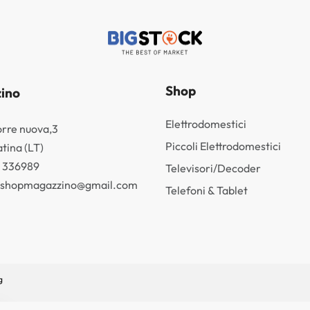
Shop
ino
Elettrodomestici
orre nuova,3
Piccoli Elettrodomestici
tina (LT)
3 336989
Televisori/Decoder
k.shopmagazzino@gmail.com
Telefoni & Tablet
g