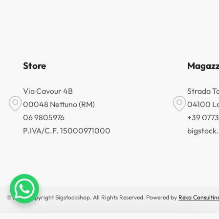
Store
Magazz
Via Cavour 4B
Strada T
00048 Nettuno (RM)
04100 La
06 9805976
+39 077
P.IVA/C.F. 15000971000
bigstoc
© 2026 Copyright Bigstockshop. All Rights Reserved. Powered by
Reka Consultin