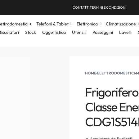
CONTATTI
TERMINI E CONDIZIONI
lettrodomestici
Telefoni & Tablet
Elettronica
Climatizzazione
iscelatori
Stock
Oggettistica
Utensili
Passeggini
Lavelli
HOME
›
ELETTRODOMESTICI
›
M
Frigorifer
Classe Ener
CDG1S514
🔥 Acquistato da
5+ clienti