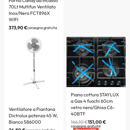
Forno Candy da Incasso
70Lt Multifun Ventilato
Inox/Nero FCT896X
WIFI
373,90
€
consegna gratuita
Piano cottura STAYLUX
a Gas 4 fuochi 60cm
vetro nero/Ghisa C6-
Ventilatore a Piantana
40BTF
Dictrolux potenza 45 W,
Bianco 586000
166,10
€
151,00
€
consegna gratuita
26,80
€
consegna gratuita
Risparmi 10%