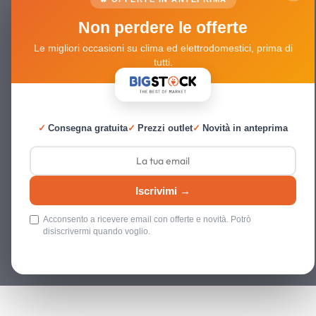
Non perdere le offerte
Le migliori occasioni su clima ed elettrodomestici, prima di
tutti.
✓
Consegna gratuita
✓
Prezzi outlet
✓
Novità in anteprima
Iscrivimi →
Acconsento a ricevere email con offerte e novità. Potrò
disiscrivermi quando voglio.