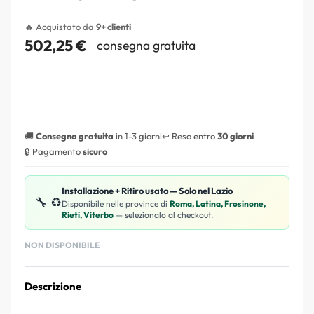
🔥 Acquistato da
9+ clienti
502,25
€
consegna gratuita
🚚
Consegna gratuita
in 1-3 giorni
↩️ Reso entro
30 giorni
🔒 Pagamento
sicuro
Installazione + Ritiro usato — Solo nel Lazio
🔧 ♻️
Disponibile nelle province di
Roma, Latina, Frosinone,
Rieti, Viterbo
— selezionalo al checkout.
NON DISPONIBILE
Descrizione