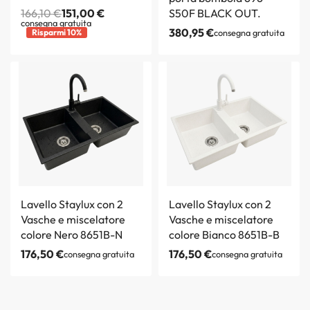
166,10
€
151,00
€
S50F BLACK OUT.
consegna gratuita
380,95
€
Risparmi 10%
consegna gratuita
Lavello Staylux con 2
Lavello Staylux con 2
Vasche e miscelatore
Vasche e miscelatore
colore Nero 8651B-N
colore Bianco 8651B-B
176,50
€
176,50
€
consegna gratuita
consegna gratuita