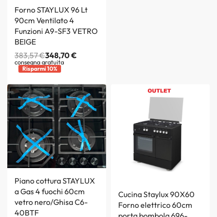
Forno STAYLUX 96 Lt
90cm Ventilato 4
Funzioni A9-SF3 VETRO
BEIGE
383,57
€
348,70
€
consegna gratuita
Risparmi 10%
Piano cottura STAYLUX
a Gas 4 fuochi 60cm
Cucina Staylux 90X60
vetro nero/Ghisa C6-
Forno elettrico 60cm
40BTF
porta bombola 696-