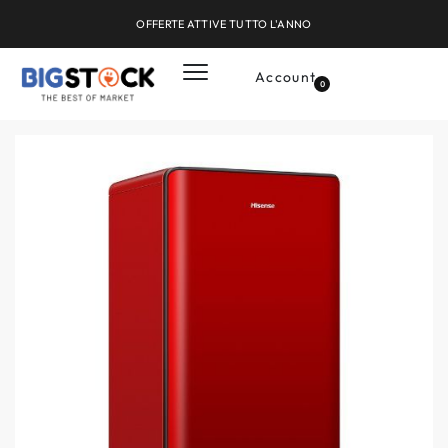
OFFERTE ATTIVE TUTTO L'ANNO
Account
0