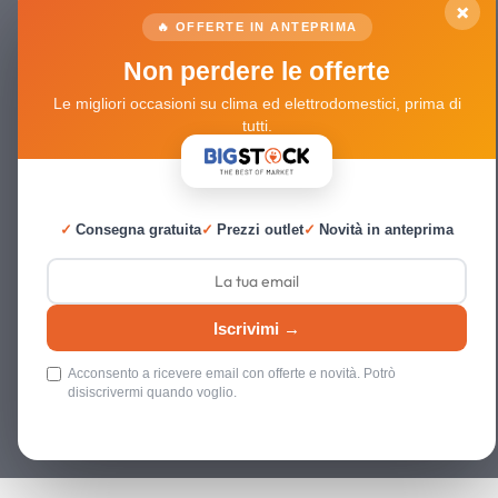
×
🔥 OFFERTE IN ANTEPRIMA
Non perdere le offerte
Le migliori occasioni su clima ed elettrodomestici, prima di
tutti.
✓
Consegna gratuita
✓
Prezzi outlet
✓
Novità in anteprima
Iscrivimi →
Acconsento a ricevere email con offerte e novità. Potrò
disiscrivermi quando voglio.