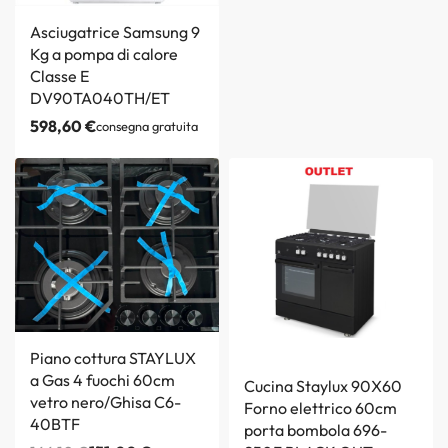
Asciugatrice Samsung 9
Kg a pompa di calore
Classe E
DV90TA040TH/ET
598,60
€
consegna gratuita
Piano cottura STAYLUX
a Gas 4 fuochi 60cm
Cucina Staylux 90X60
vetro nero/Ghisa C6-
Forno elettrico 60cm
40BTF
porta bombola 696-