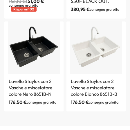
166,10
€
151,00
€
S50F BLACK OUT.
consegna gratuita
380,95
€
Risparmi 10%
consegna gratuita
Lavello Staylux con 2
Lavello Staylux con 2
Vasche e miscelatore
Vasche e miscelatore
colore Nero 8651B-N
colore Bianco 8651B-B
176,50
€
176,50
€
consegna gratuita
consegna gratuita