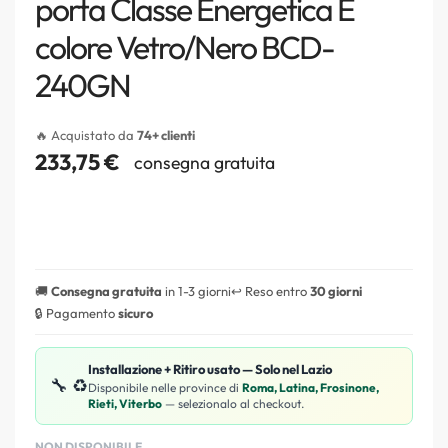
porta Classe Energetica E
colore Vetro/Nero BCD-
240GN
🔥 Acquistato da
74+ clienti
233,75
€
consegna gratuita
🚚
Consegna gratuita
in 1-3 giorni
↩️ Reso entro
30 giorni
🔒 Pagamento
sicuro
Installazione + Ritiro usato — Solo nel Lazio
🔧 ♻️
Disponibile nelle province di
Roma, Latina, Frosinone,
Rieti, Viterbo
— selezionalo al checkout.
NON DISPONIBILE