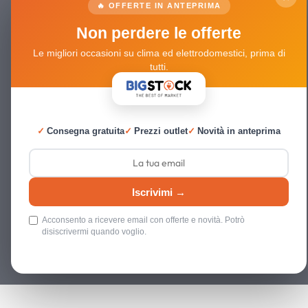
🔥 OFFERTE IN ANTEPRIMA
Non perdere le offerte
Le migliori occasioni su clima ed elettrodomestici, prima di
tutti.
✓
Consegna gratuita
✓
Prezzi outlet
✓
Novità in anteprima
Iscrivimi →
Acconsento a ricevere email con offerte e novità. Potrò
disiscrivermi quando voglio.