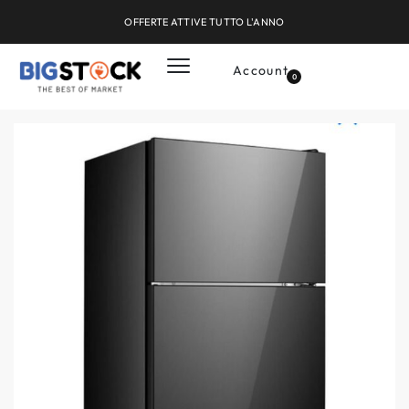
OFFERTE ATTIVE TUTTO L'ANNO
Account
0