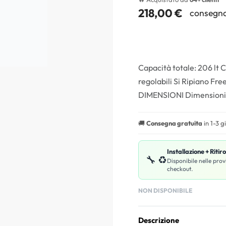
218,00
€
consegna
Capacità totale: 206 lt C
regolabili Si Ripiano Free
DIMENSIONI Dimensioni de
🚚
Consegna gratuita
in 1-3 g
Installazione + Ritir
🔧 ♻️
Disponibile nelle prov
checkout.
NON DISPONIBILE
Descrizione