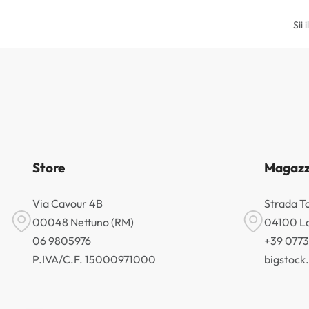
Sii 
Store
Magazz
Via Cavour 4B
Strada T
00048 Nettuno (RM)
04100 La
06 9805976
+39 077
P.IVA/C.F. 15000971000
bigstoc