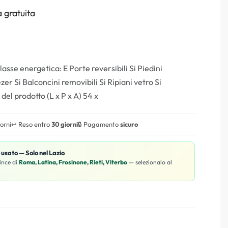
 gratuita
lasse energetica: E Porte reversibili Si Piedini
zer Si Balconcini removibili Si Ripiani vetro Si
l prodotto (L x P x A) 54 x
iorni
↩️ Reso entro
30 giorni
🔒 Pagamento
sicuro
o usato — Solo nel Lazio
ince di
Roma, Latina, Frosinone, Rieti, Viterbo
— selezionalo al