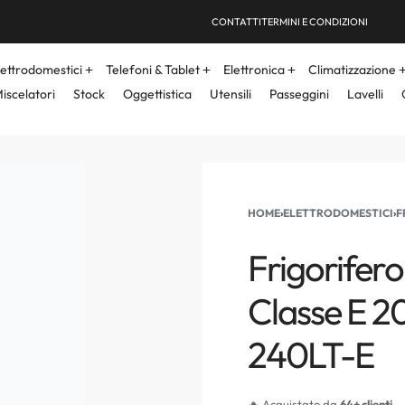
CONTATTI
TERMINI E CONDIZIONI
lettrodomestici
Telefoni & Tablet
Elettronica
Climatizzazione
iscelatori
Stock
Oggettistica
Utensili
Passeggini
Lavelli
HOME
›
ELETTRODOMESTICI
›
F
Frigorifer
Classe E 2
240LT-E
🔥 Acquistato da
64+ clienti