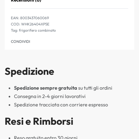
Valutato
0
su 5
EAN:
8003437060069
WHK26404XP5E
Tag:
frigorifero combinato
CONDIVIDI
Spedizione
Spedizione sempre gratuita
su tutti gli ordini
Consegna in 2-4 giorni lavorativi
Spedizione tracciata con corriere espresso
Resi e Rimborsi
Reso gratuito entro 30 giorni