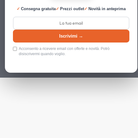
✓
Consegna gratuita
✓
Prezzi outlet
✓
Novità in anteprima
Iscrivimi →
Acconsento a ricevere email con offerte e novità. Potrò
disiscrivermi quando voglio.