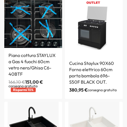
Piano cottura STAYLUX
a Gas 4 fuochi 60cm
Cucina Staylux 90X60
vetro nero/Ghisa C6-
Forno elettrico 60cm
40BTF
porta bombola 696-
166,10
€
151,00
€
S50F BLACK OUT.
consegna gratuita
380,95
€
Risparmi 10%
consegna gratuita