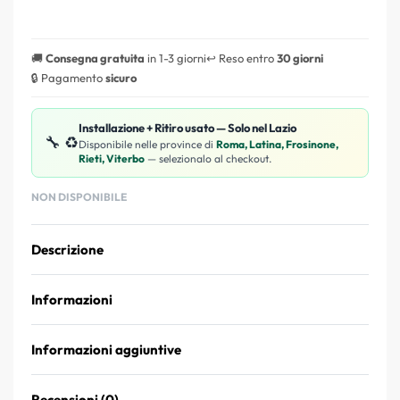
🚚
Consegna gratuita
in 1-3 giorni
↩️ Reso entro
30 giorni
🔒 Pagamento
sicuro
Installazione + Ritiro usato — Solo nel Lazio
🔧 ♻️
Disponibile nelle province di
Roma, Latina, Frosinone,
Rieti, Viterbo
— selezionalo al checkout.
NON DISPONIBILE
Descrizione
Informazioni
Informazioni aggiuntive
Recensioni (0)