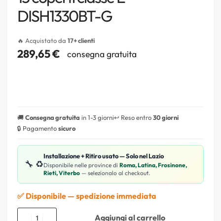
DISH1330BT-G
🔥 Acquistato da
17+ clienti
289,65
€
consegna gratuita
🚚
Consegna gratuita
in 1-3 giorni
↩️ Reso entro
30 giorni
🔒 Pagamento
sicuro
Installazione + Ritiro usato — Solo nel Lazio
🔧 ♻️
Disponibile nelle province di
Roma, Latina, Frosinone,
Rieti, Viterbo
— selezionalo al checkout.
✅ Disponibile — spedizione immediata
Aggiungi al carrello