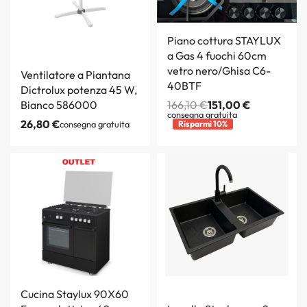
Piano cottura STAYLUX
a Gas 4 fuochi 60cm
vetro nero/Ghisa C6-
Ventilatore a Piantana
40BTF
Dictrolux potenza 45 W,
Bianco 586000
166,10
€
151,00
€
consegna gratuita
26,80
€
consegna gratuita
Risparmi 10%
Cucina Staylux 90X60