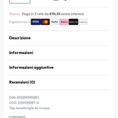
Klarna.
Paga in 3 rate da
€96,55
senza interessi
Pagamenti sicuri:
Descrizione
Informazioni
Informazioni aggiuntive
Recensioni (0)
Valutato
0
su 5
EAN:
8052595951283
DISH1330BT-G
Tag:
lavastoviglie da incasso
CONDIVIDI