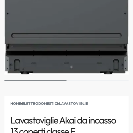
HOME
›
ELETTRODOMESTICI
›
LAVASTOVIGLIE
Lavastoviglie Akai da incasso
13 coperti classe E