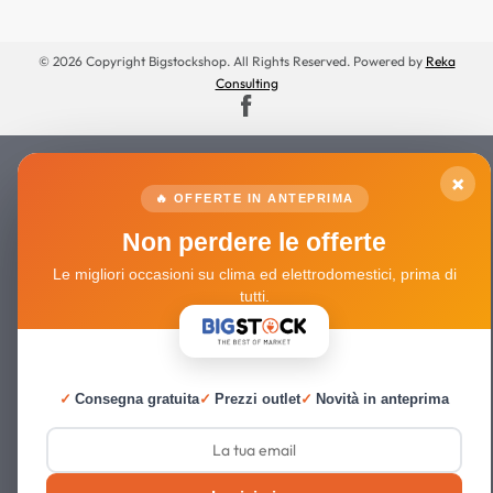
© 2026 Copyright Bigstockshop. All Rights Reserved. Powered by
Reka
Consulting
×
🔥 OFFERTE IN ANTEPRIMA
Non perdere le offerte
Le migliori occasioni su clima ed elettrodomestici, prima di
tutti.
✓
Consegna gratuita
✓
Prezzi outlet
✓
Novità in anteprima