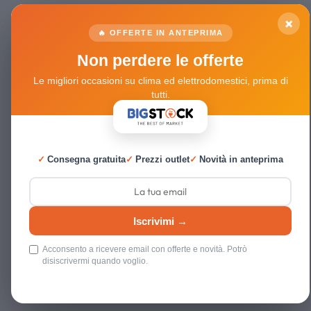
×
🔥 OFFERTE IN ANTEPRIMA
Non perdere le offerte
Le migliori occasioni su clima ed elettrodomestici, prima di
tutti.
✓
Consegna gratuita
✓
Prezzi outlet
✓
Novità in anteprima
Iscrivimi →
Acconsento a ricevere email con offerte e novità. Potrò
disiscrivermi quando voglio.