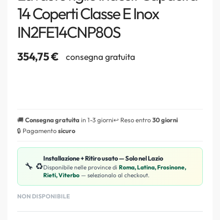
14 Coperti Classe E Inox
IN2FE14CNP80S
354,75
€
consegna gratuita
🚚
Consegna gratuita
in 1-3 giorni
↩️ Reso entro
30 giorni
🔒 Pagamento
sicuro
Installazione + Ritiro usato — Solo nel Lazio
🔧 ♻️
Disponibile nelle province di
Roma, Latina, Frosinone,
Rieti, Viterbo
— selezionalo al checkout.
NON DISPONIBILE