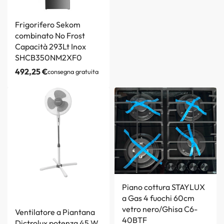
Frigorifero Sekom
combinato No Frost
Capacità 293Lt Inox
SHCB350NM2XF0
492,25
€
consegna gratuita
Piano cottura STAYLUX
a Gas 4 fuochi 60cm
vetro nero/Ghisa C6-
Ventilatore a Piantana
40BTF
Dictrolux potenza 45 W,