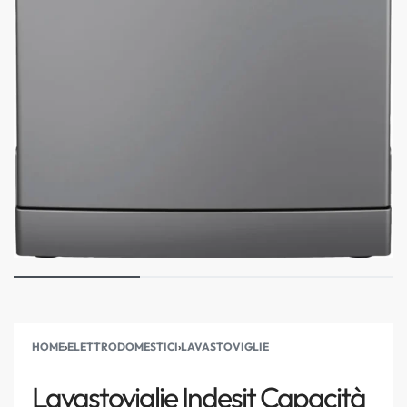
HOME
›
ELETTRODOMESTICI
›
LAVASTOVIGLIE
Lavastoviglie Indesit Capacità