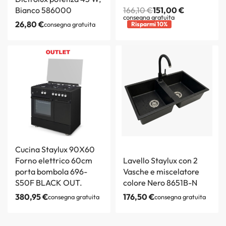
Bianco 586000
166,10
€
151,00
€
consegna gratuita
26,80
€
consegna gratuita
Risparmi 10%
Cucina Staylux 90X60
Forno elettrico 60cm
Lavello Staylux con 2
porta bombola 696-
Vasche e miscelatore
S50F BLACK OUT.
colore Nero 8651B-N
380,95
€
176,50
€
consegna gratuita
consegna gratuita