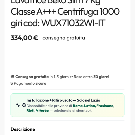
Classe A+++ Centrifuga 1000
giri cod: WUX71032WI-IT
334,00
€
consegna gratuita
🚚
Consegna gratuita
in 1-3 giorni
↩️ Reso entro
30 giorni
🔒 Pagamento
sicuro
Installazione + Ritiro usato — Solo nel Lazio
🔧 ♻️
Disponibile nelle province di
Roma, Latina, Frosinone,
Rieti, Viterbo
— selezionalo al checkout.
Descrizione