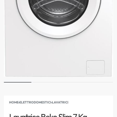
HOME
›
ELETTRODOMESTICI
›
LAVATRICI
Lavatrice Beko Slim 7 Kg