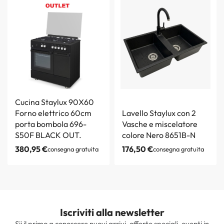
Cucina Staylux 90X60
Forno elettrico 60cm
Lavello Staylux con 2
porta bombola 696-
Vasche e miscelatore
S50F BLACK OUT.
colore Nero 8651B-N
380,95
€
176,50
€
consegna gratuita
consegna gratuita
Iscriviti alla newsletter
Sii il primo a conoscere nuovi arrivi, offerte speciali, eventi in