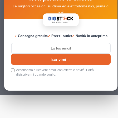
Le migliori occasioni su clima ed elettrodomestici, prima di
tutti.
✓
Consegna gratuita
✓
Prezzi outlet
✓
Novità in anteprima
Iscrivimi →
Acconsento a ricevere email con offerte e novità. Potrò
disiscrivermi quando voglio.