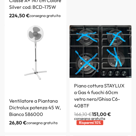
Classe A+ 147 cm Colore
Silver cod: BCD-175W
224,50
€
consegna gratuita
Piano cottura STAYLUX
a Gas 4 fuochi 60cm
vetro nero/Ghisa C6-
Ventilatore a Piantana
40BTF
Dictrolux potenza 45 W,
Bianco 586000
166,10
€
151,00
€
consegna gratuita
26,80
€
consegna gratuita
Risparmi 10%