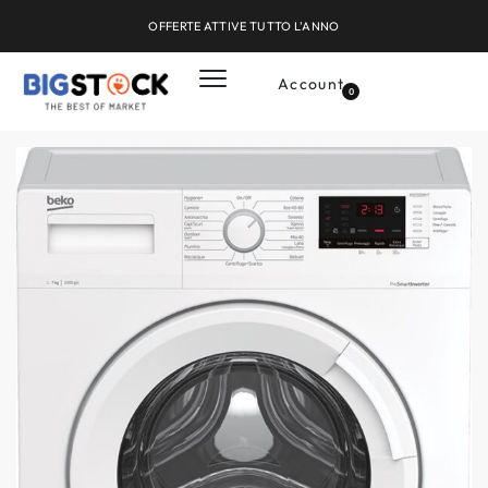
OFFERTE ATTIVE TUTTO L'ANNO
Account
0