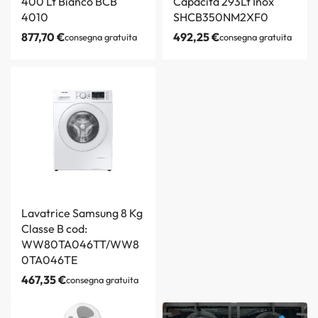
400 Lt Bianco BCB
Capacità 293Lt Inox
4010
SHCB350NM2XF0
877,70
€
492,25
€
consegna gratuita
consegna gratuita
Lavatrice Samsung 8 Kg
Classe B cod:
WW80TA046TT/WW8
0TA046TE
467,35
€
consegna gratuita