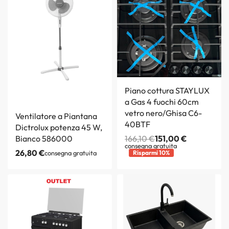
Piano cottura STAYLUX
a Gas 4 fuochi 60cm
vetro nero/Ghisa C6-
Ventilatore a Piantana
40BTF
Dictrolux potenza 45 W,
Bianco 586000
166,10
€
151,00
€
consegna gratuita
26,80
€
consegna gratuita
Risparmi 10%