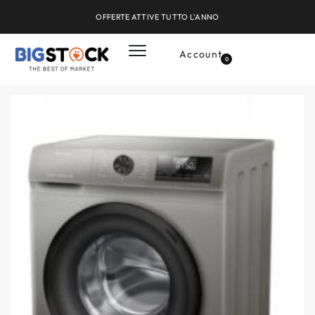
OFFERTE ATTIVE TUTTO L'ANNO
Account
0