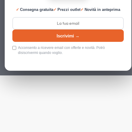
✓
Consegna gratuita
✓
Prezzi outlet
✓
Novità in anteprima
Iscrivimi →
Acconsento a ricevere email con offerte e novità. Potrò
disiscrivermi quando voglio.