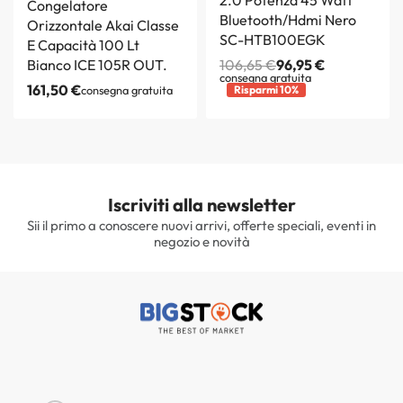
2.0 Potenza 45 Watt
Congelatore
Bluetooth/Hdmi Nero
Orizzontale Akai Classe
SC-HTB100EGK
E Capacità 100 Lt
Bianco ICE 105R OUT.
106,65
€
96,95
€
consegna gratuita
161,50
€
consegna gratuita
Risparmi 10%
Iscriviti alla newsletter
Sii il primo a conoscere nuovi arrivi, offerte speciali, eventi in
negozio e novità