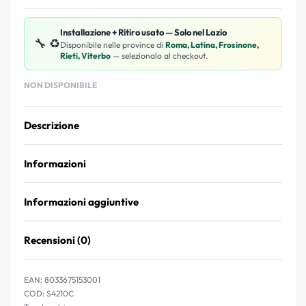
Installazione + Ritiro usato — Solo nel Lazio
🔧 ♻️
Disponibile nelle province di
Roma, Latina, Frosinone,
Rieti, Viterbo
— selezionalo al checkout.
NON DISPONIBILE
Descrizione
Informazioni
Informazioni aggiuntive
Recensioni (0)
Valutato
0
su 5
EAN:
8033675153001
S4210C