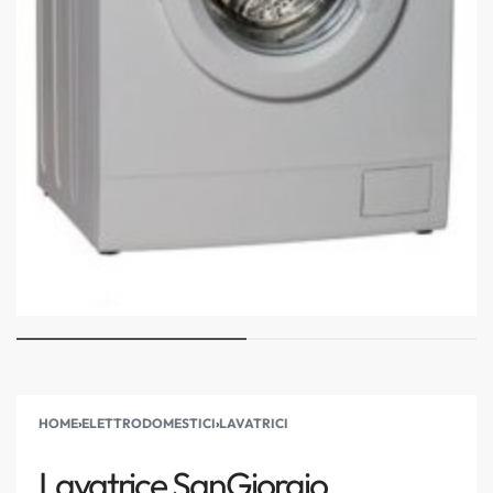
HOME
›
ELETTRODOMESTICI
›
LAVATRICI
Lavatrice SanGiorgio