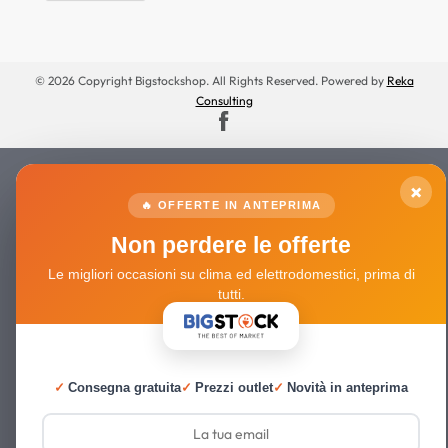
© 2026 Copyright Bigstockshop. All Rights Reserved. Powered by
Reka
Consulting
×
🔥 OFFERTE IN ANTEPRIMA
Non perdere le offerte
Le migliori occasioni su clima ed elettrodomestici, prima di
tutti.
✓
Consegna gratuita
✓
Prezzi outlet
✓
Novità in anteprima