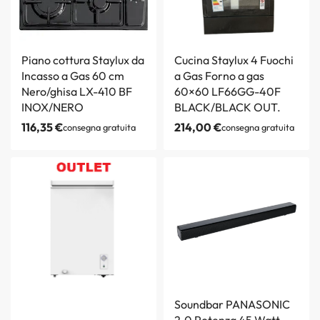
Piano cottura Staylux da
Cucina Staylux 4 Fuochi
Incasso a Gas 60 cm
a Gas Forno a gas
Nero/ghisa LX-410 BF
60×60 LF66GG-40F
INOX/NERO
BLACK/BLACK OUT.
116,35
€
214,00
€
consegna gratuita
consegna gratuita
Soundbar PANASONIC