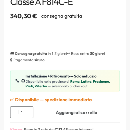
Classe A F814C-E
340,30
€
consegna gratuita
🚚
Consegna gratuita
in 1-3 giorni
↩️ Reso entro
30 giorni
🔒 Pagamento
sicuro
Installazione + Ritiro usato — Solo nel Lazio
🔧 ♻️
Disponibile nelle province di
Roma, Latina, Frosinone,
Rieti, Viterbo
— selezionalo al checkout.
✅ Disponibile — spedizione immediata
Aggiungi al carrello
Klarna.
Paga in 3 rate da
€113,43
senza interessi