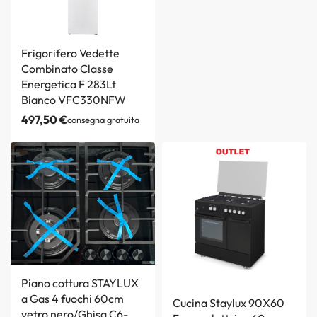
Frigorifero Vedette
Combinato Classe
Energetica F 283Lt
Bianco VFC330NFW
497,50
€
consegna gratuita
Piano cottura STAYLUX
a Gas 4 fuochi 60cm
Cucina Staylux 90X60
vetro nero/Ghisa C6-