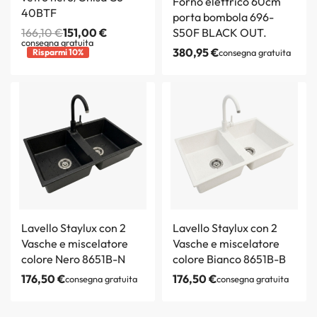
Forno elettrico 60cm
40BTF
porta bombola 696-
166,10
€
151,00
€
S50F BLACK OUT.
consegna gratuita
380,95
€
Risparmi 10%
consegna gratuita
Lavello Staylux con 2
Lavello Staylux con 2
Vasche e miscelatore
Vasche e miscelatore
colore Nero 8651B-N
colore Bianco 8651B-B
176,50
€
176,50
€
consegna gratuita
consegna gratuita