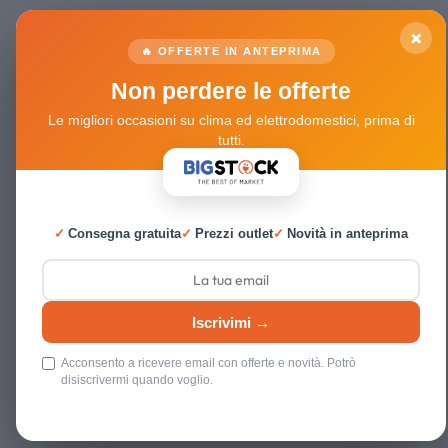
×
🔥 OFFERTE IN ANTEPRIMA
Non perdere le offerte
Le migliori occasioni su clima ed elettrodomestici, prima di
tutti.
✓
Consegna gratuita
✓
Prezzi outlet
✓
Novità in anteprima
Iscrivimi →
Acconsento a ricevere email con offerte e novità. Potrò
disiscrivermi quando voglio.