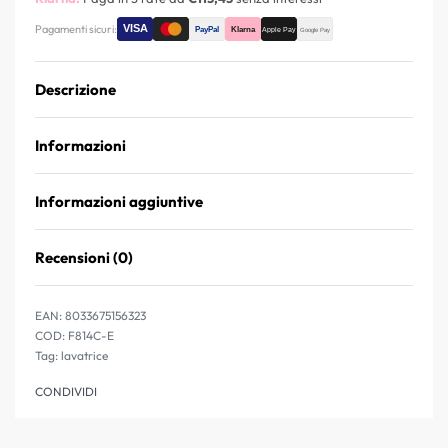
Pagamenti sicuri:
Descrizione
Informazioni
Informazioni aggiuntive
Recensioni (0)
Valutato
0
su 5
EAN:
8033675156323
F814C-E
Tag:
lavatrice
CONDIVIDI