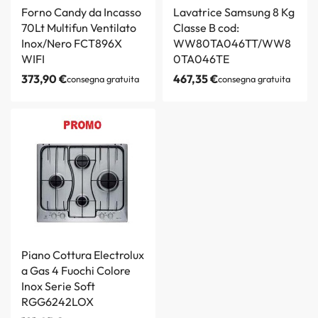
Forno Candy da Incasso
Lavatrice Samsung 8 Kg
70Lt Multifun Ventilato
Classe B cod:
Inox/Nero FCT896X
WW80TA046TT/WW8
WIFI
0TA046TE
373,90
€
467,35
€
consegna gratuita
consegna gratuita
Piano Cottura Electrolux
a Gas 4 Fuochi Colore
Inox Serie Soft
RGG6242LOX