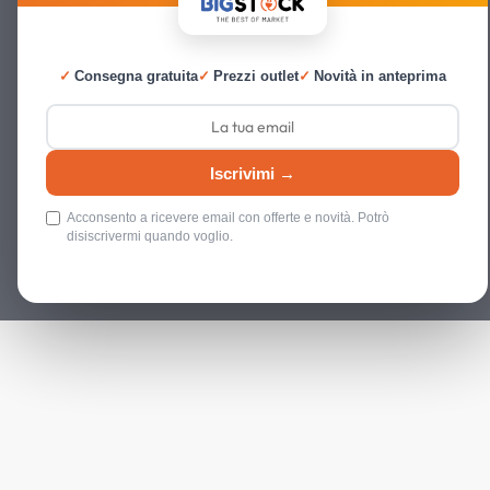
✓
Consegna gratuita
✓
Prezzi outlet
✓
Novità in anteprima
Iscrivimi →
Acconsento a ricevere email con offerte e novità. Potrò
disiscrivermi quando voglio.