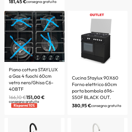
181,45
€
consegna gratuita
Piano cottura STAYLUX
a Gas 4 fuochi 60cm
Cucina Staylux 90X60
vetro nero/Ghisa C6-
Forno elettrico 60cm
40BTF
porta bombola 696-
166,10
€
151,00
€
S50F BLACK OUT.
consegna gratuita
380,95
€
Risparmi 10%
consegna gratuita