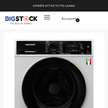
OFFERTE ATTIVE TUTTO L'ANNO
Account
0