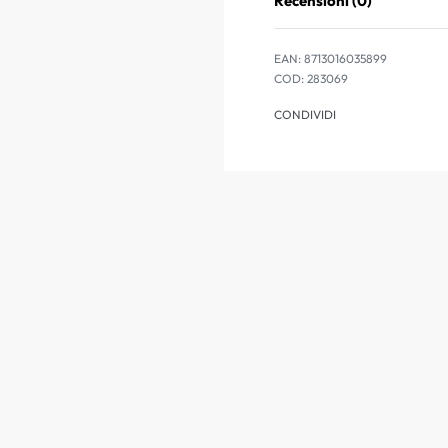
Recensioni (0)
EAN:
8713016035899
283069
CONDIVIDI