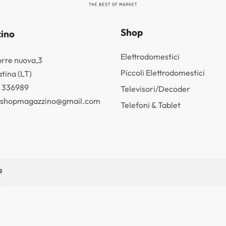
Shop
ino
Elettrodomestici
orre nuova,3
Piccoli Elettrodomestici
tina (LT)
3 336989
Televisori/Decoder
k.shopmagazzino@gmail.com
Telefoni & Tablet
g