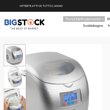
OFFERTE ATTIVE TUTTO L'ANNO
Piccoli Elettrodomestici
E
Scaldabagno
M