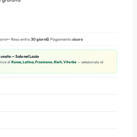
iorni
↩️ Reso entro
30 giorni
🔒 Pagamento
sicuro
o usato — Solo nel Lazio
ince di
Roma, Latina, Frosinone, Rieti, Viterbo
— selezionalo al