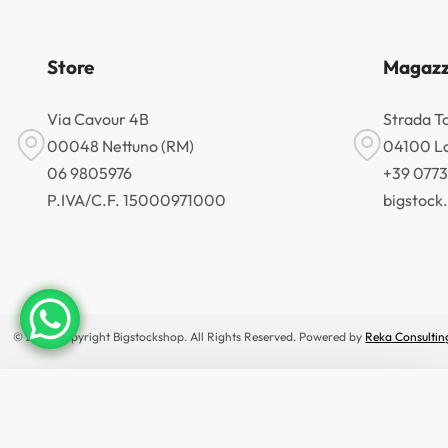
Store
Magazz
Via Cavour 4B
Strada T
00048 Nettuno (RM)
04100 La
06 9805976
+39 077
P.IVA/C.F. 15000971000
bigstoc
© 2026 Copyright Bigstockshop. All Rights Reserved. Powered by
Reka Consultin
×
🔥 OFFERTE IN ANTEPRIMA