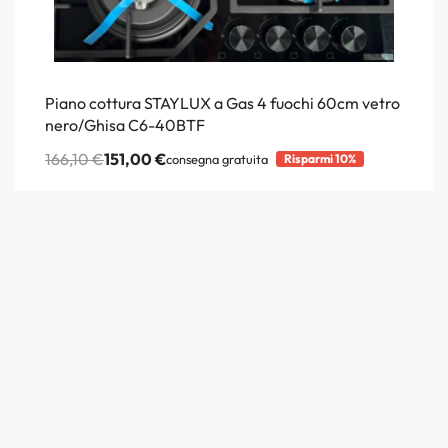
Piano cottura STAYLUX a Gas 4 fuochi 60cm vetro
nero/Ghisa C6-40BTF
166,10
€
151,00
€
consegna gratuita
Risparmi 10%