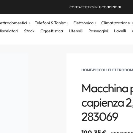
CONTATTI
TERMINI E CONDIZIONI
lettrodomestici
Telefoni & Tablet
Elettronica
Climatizzazione
iscelatori
Stock
Oggettistica
Utensili
Passeggini
Lavelli
HOME
›
PICCOLI ELETTRODOM
Macchina pe
capienza 2,
283069
190,35
€
consegna