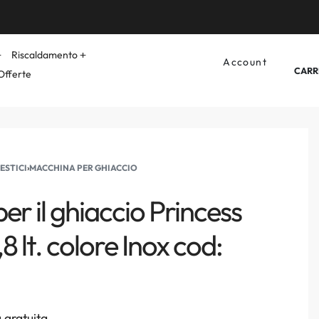
Riscaldamento
Account
CARR
Offerte
ESTICI
›
MACCHINA PER GHIACCIO
r il ghiaccio Princess
8 lt. colore Inox cod:
 gratuita