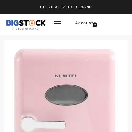
OFFERTE ATTIVE TUTTO L'ANNO
Account
0