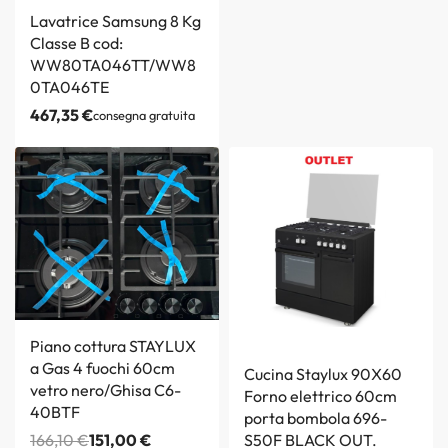
Lavatrice Samsung 8 Kg
Classe B cod:
WW80TA046TT/WW8
0TA046TE
467,35
€
consegna gratuita
Piano cottura STAYLUX
a Gas 4 fuochi 60cm
Cucina Staylux 90X60
vetro nero/Ghisa C6-
Forno elettrico 60cm
40BTF
porta bombola 696-
166,10
€
151,00
€
S50F BLACK OUT.