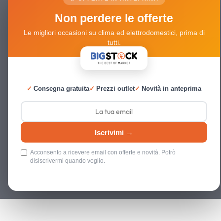
Non perdere le offerte
Le migliori occasioni su clima ed elettrodomestici, prima di
tutti.
✓
Consegna gratuita
✓
Prezzi outlet
✓
Novità in anteprima
Iscrivimi →
Acconsento a ricevere email con offerte e novità. Potrò
disiscrivermi quando voglio.