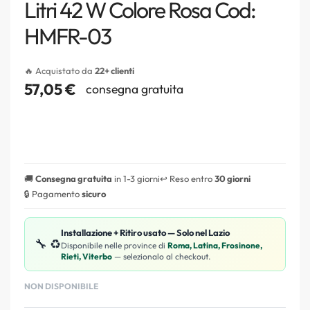
Litri 42 W Colore Rosa Cod:
HMFR-03
🔥 Acquistato da
22+ clienti
57,05
€
consegna gratuita
🚚
Consegna gratuita
in 1-3 giorni
↩️ Reso entro
30 giorni
🔒 Pagamento
sicuro
Installazione + Ritiro usato — Solo nel Lazio
🔧 ♻️
Disponibile nelle province di
Roma, Latina, Frosinone,
Rieti, Viterbo
— selezionalo al checkout.
NON DISPONIBILE