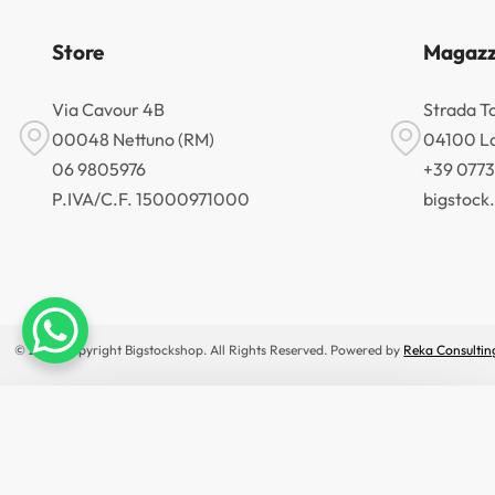
Store
Magazz
Via Cavour 4B
Strada T
00048 Nettuno (RM)
04100 La
06 9805976
+39 077
P.IVA/C.F. 15000971000
bigstoc
© 2026 Copyright Bigstockshop. All Rights Reserved. Powered by
Reka Consultin
×
🔥 OFFERTE IN ANTEPRIMA
Non perdere le offerte