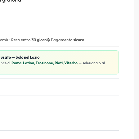
iorni
↩️ Reso entro
30 giorni
🔒 Pagamento
sicuro
o usato — Solo nel Lazio
ince di
Roma, Latina, Frosinone, Rieti, Viterbo
— selezionalo al