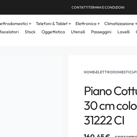
CONTATTI
TERMINI E CONDIZIONI
lettrodomestici
Telefoni & Tablet
Elettronica
Climatizzazione
iscelatori
Stock
Oggettistica
Utensili
Passeggini
Lavelli
HOME
›
ELETTRODOMESTICI
›
P
Piano Cott
30 cm colo
31222 CI
160,45
€
consegna