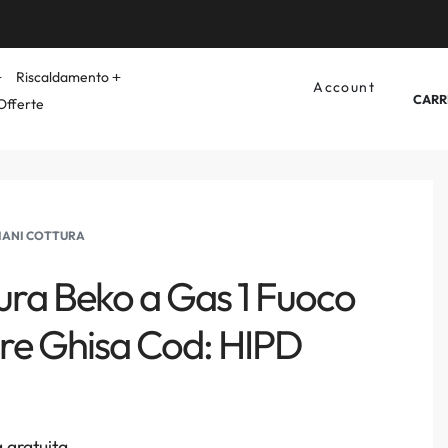
Riscaldamento
Account
CARR
Offerte
IANI COTTURA
ura Beko a Gas 1 Fuoco
re Ghisa Cod: HIPD
 gratuita