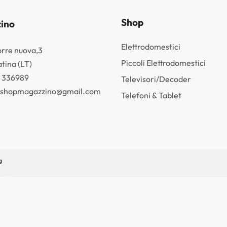
Shop
ino
Elettrodomestici
orre nuova,3
Piccoli Elettrodomestici
tina (LT)
3 336989
Televisori/Decoder
k.shopmagazzino@gmail.com
Telefoni & Tablet
g