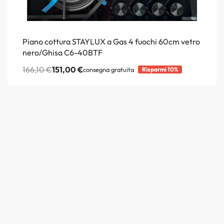
Piano cottura STAYLUX a Gas 4 fuochi 60cm vetro
nero/Ghisa C6-40BTF
166,10
€
151,00
€
consegna gratuita
Risparmi 10%