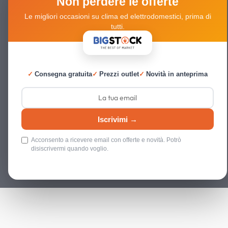
Non perdere le offerte
Le migliori occasioni su clima ed elettrodomestici, prima di
tutti.
✓
Consegna gratuita
✓
Prezzi outlet
✓
Novità in anteprima
Iscrivimi →
Acconsento a ricevere email con offerte e novità. Potrò
disiscrivermi quando voglio.