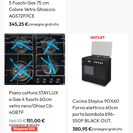
5 Fuochi Gas 75 cm
Colore Vetro Ghiaccio
AGS72F/ICE
345,25
€
consegna gratuita
Piano cottura STAYLUX
a Gas 4 fuochi 60cm
Cucina Staylux 90X60
vetro nero/Ghisa C6-
Forno elettrico 60cm
40BTF
porta bombola 696-
166,10
€
151,00
€
S50F BLACK OUT.
consegna gratuita
380,95
€
Risparmi 10%
consegna gratuita