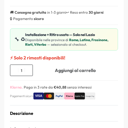
🚚
Consegna gratuita
in 1-3 giorni
↩️ Reso entro
30 giorni
🔒 Pagamento
sicuro
Installazione + Ritiro usato — Solo nel Lazio
🔧 ♻️
Disponibile nelle province di
Roma, Latina, Frosinone,
Rieti, Viterbo
— selezionalo al checkout.
⚡ Solo 2 rimasti disponibili!
Aggiungi al carrello
Klarna.
Paga in 3 rate da
€40,88
senza interessi
Pagamenti sicuri:
Descrizione