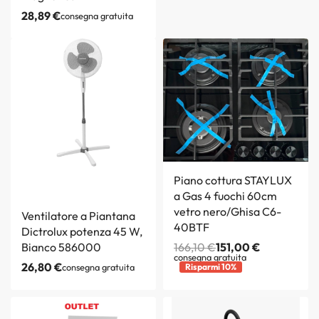
28,89
€
consegna gratuita
Piano cottura STAYLUX
a Gas 4 fuochi 60cm
vetro nero/Ghisa C6-
Ventilatore a Piantana
40BTF
Dictrolux potenza 45 W,
Bianco 586000
166,10
€
151,00
€
consegna gratuita
26,80
€
consegna gratuita
Risparmi 10%