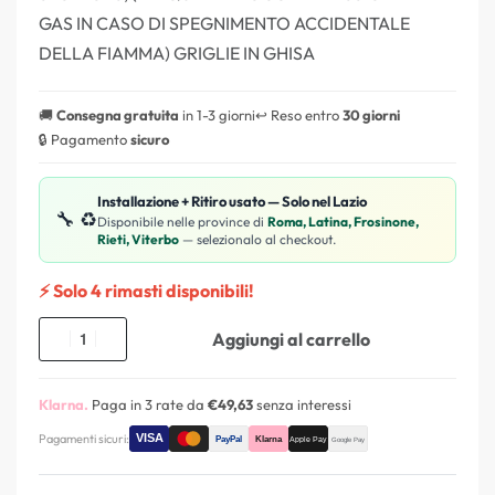
GAS IN CASO DI SPEGNIMENTO ACCIDENTALE
DELLA FIAMMA) GRIGLIE IN GHISA
🚚
Consegna gratuita
in 1-3 giorni
↩️ Reso entro
30 giorni
🔒 Pagamento
sicuro
Installazione + Ritiro usato — Solo nel Lazio
🔧 ♻️
Disponibile nelle province di
Roma, Latina, Frosinone,
Rieti, Viterbo
— selezionalo al checkout.
⚡ Solo 4 rimasti disponibili!
Aggiungi al carrello
Klarna.
Paga in 3 rate da
€49,63
senza interessi
Pagamenti sicuri: