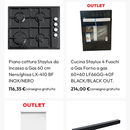
Piano cottura Staylux da
Cucina Staylux 4 Fuochi
Incasso a Gas 60 cm
a Gas Forno a gas
Nero/ghisa LX-410 BF
60×60 LF66GG-40F
INOX/NERO
BLACK/BLACK OUT.
116,35
€
214,00
€
consegna gratuita
consegna gratuita