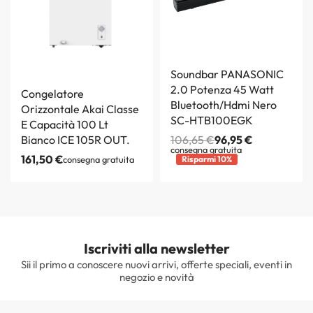
Soundbar PANASONIC
2.0 Potenza 45 Watt
Congelatore
Bluetooth/Hdmi Nero
Orizzontale Akai Classe
SC-HTB100EGK
E Capacità 100 Lt
Bianco ICE 105R OUT.
106,65
€
96,95
€
consegna gratuita
161,50
€
consegna gratuita
Risparmi 10%
Iscriviti alla newsletter
Sii il primo a conoscere nuovi arrivi, offerte speciali, eventi in
negozio e novità