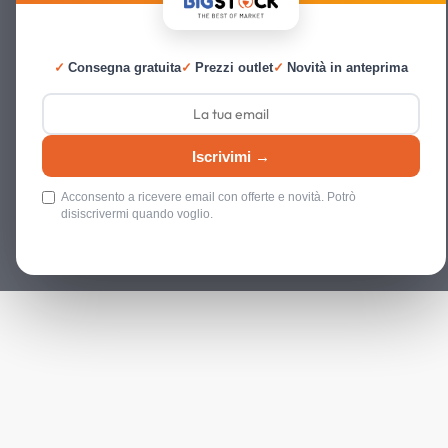
✓
Consegna gratuita
✓
Prezzi outlet
✓
Novità in anteprima
Iscrivimi →
Acconsento a ricevere email con offerte e novità. Potrò
disiscrivermi quando voglio.