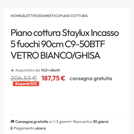
HOME
›
ELETTRODOMESTICI
›
PIANI COTTURA
Piano cottura Staylux Incasso
5 fuochi 90cm C9-50BTF
VETRO BIANCO/GHISA
🔥 Acquistato da
142+ clienti
206,53
€
187,75
€
consegna gratuita
Risparmi 10%
🚚
Consegna gratuita
in 1-3 giorni
↩️ Reso entro
30 giorni
🔒 Pagamento
sicuro