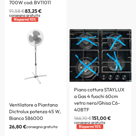
700W cod: BV11011
91,58
€
83,25
€
consegna gratuita
Risparmi 10%
Piano cottura STAYLUX
a Gas 4 fuochi 60cm
vetro nero/Ghisa C6-
Ventilatore a Piantana
40BTF
Dictrolux potenza 45 W,
Bianco 586000
166,10
€
151,00
€
consegna gratuita
26,80
€
consegna gratuita
Risparmi 10%