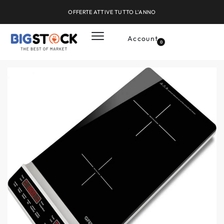
OFFERTE ATTIVE TUTTO L'ANNO
Account
0