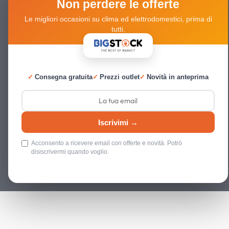
Non perdere le offerte
Le migliori occasioni su clima ed elettrodomestici, prima di
tutti.
✓
Consegna gratuita
✓
Prezzi outlet
✓
Novità in anteprima
Iscrivimi →
Acconsento a ricevere email con offerte e novità. Potrò
disiscrivermi quando voglio.