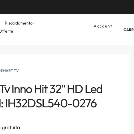
Riscaldamento
Account
CARR
Offerte
›
SMART TV
Tv Inno Hit 32″ HD Led
: IH32DSL540-0276
 gratuita