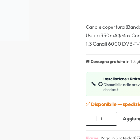
Canale copertura (Ban
Uscita 350mA@Max Contr
1.3 Canali 6000 DVB-T-
🚚
Consegna gratuita
in 1-3 g
Installazione + Ritir
🔧 ♻️
Disponibile nelle prov
checkout.
✅ Disponibile — spediz
Aggiung
Klarna.
Paga in 3 rate da
€57