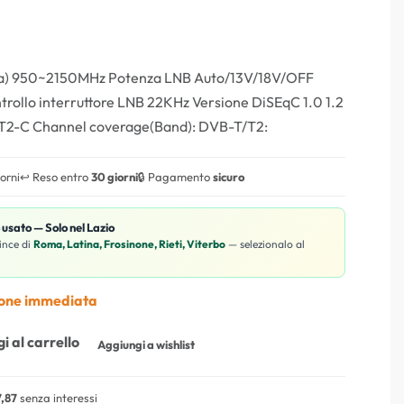
da) 950~2150MHz Potenza LNB Auto/13V/18V/OFF
ollo interruttore LNB 22KHz Versione DiSEqC 1.0 1.2
T2-C Channel coverage(Band): DVB-T/T2:
iorni
↩️ Reso entro
30 giorni
🔒 Pagamento
sicuro
o usato — Solo nel Lazio
ince di
Roma, Latina, Frosinone, Rieti, Viterbo
— selezionalo al
ione immediata
i al carrello
Aggiungi a wishlist
,87
senza interessi