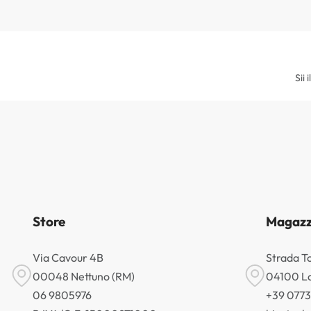
Sii 
Store
Magazz
Via Cavour 4B
Strada T
00048 Nettuno (RM)
04100 La
06 9805976
+39 077