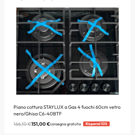
Piano cottura STAYLUX a Gas 4 fuochi 60cm vetro
nero/Ghisa C6-40BTF
166,10
€
151,00
€
consegna gratuita
Risparmi 10%