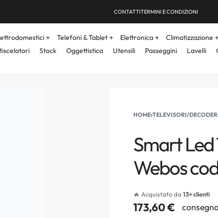
CONTATTI
TERMINI E CONDIZIONI
lettrodomestici
Telefoni & Tablet
Elettronica
Climatizzazione
iscelatori
Stock
Oggettistica
Utensili
Passeggini
Lavelli
HOME
›
TELEVISORI/DECODER
Smart Led 
Webos cod
🔥 Acquistato da
13+ clienti
173,60
€
consegna