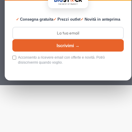
✓
Consegna gratuita
✓
Prezzi outlet
✓
Novità in anteprima
Iscrivimi →
Acconsento a ricevere email con offerte e novità. Potrò
disiscrivermi quando voglio.