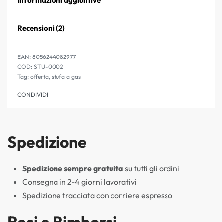
Informazioni aggiuntive
Recensioni (2)
Valutato
2
4.5
su 5 su b
EAN:
8056244082977
STU-0002
Tag:
offerta
,
stufa a gas
CONDIVIDI
Spedizione
Spedizione sempre gratuita
su tutti gli ordini
Consegna in 2-4 giorni lavorativi
Spedizione tracciata con corriere espresso
Resi e Rimborsi