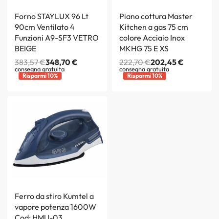
Forno STAYLUX 96 Lt
Piano cottura Master
90cm Ventilato 4
Kitchen a gas 75 cm
Funzioni A9-SF3 VETRO
colore Acciaio Inox
BEIGE
MKHG 75 E XS
383,57
€
348,70
€
222,70
€
202,45
€
consegna gratuita
consegna gratuita
Risparmi 10%
Risparmi 10%
Ferro da stiro Kumtel a
vapore potenza 1600W
Cod: HMU-03