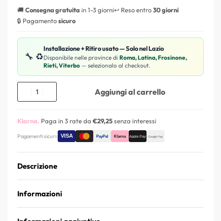
🚚
Consegna gratuita
in 1-3 giorni
↩️ Reso entro
30 giorni
🔒 Pagamento
sicuro
Installazione + Ritiro usato — Solo nel Lazio
🔧 ♻️
Disponibile nelle province di
Roma, Latina, Frosinone,
Rieti, Viterbo
— selezionalo al checkout.
Aggiungi al carrello
Klarna.
Paga in 3 rate da
€29,25
senza interessi
Pagamenti sicuri:
Descrizione
Informazioni