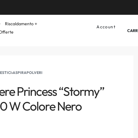
Riscaldamento
Account
CARR
Offerte
ESTICI
›
ASPIRAPOLVERI
ere Princess “Stormy”
120 W Colore Nero