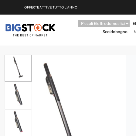
OFFERTE ATTIVE TUTTO L'ANNO
Piccoli Elettrodomestici
E
Scaldabagno
M