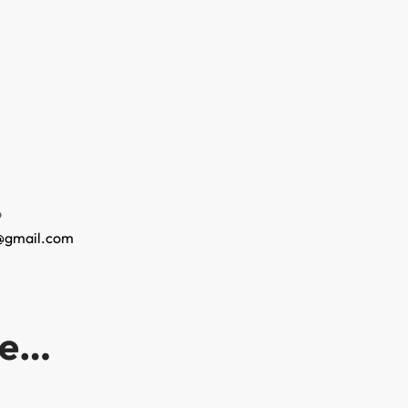
o
@gmail.com
re…