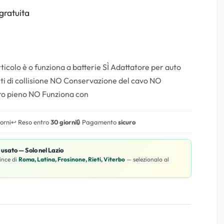
gratuita
articolo è o funziona a batterie SÌ Adattatore per auto
ti di collisione NO Conservazione del cavo NO
tro pieno NO Funziona con
iorni
↩️ Reso entro
30 giorni
🔒 Pagamento
sicuro
o usato — Solo nel Lazio
ince di
Roma, Latina, Frosinone, Rieti, Viterbo
— selezionalo al