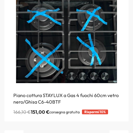
Piano cottura STAYLUX a Gas 4 fuochi 60cm vetro
nero/Ghisa C6-40BTF
166,10
€
151,00
€
consegna gratuita
Risparmi 10%