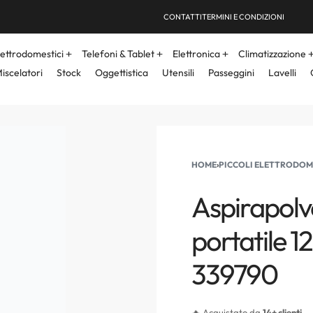
CONTATTI
TERMINI E CONDIZIONI
lettrodomestici
Telefoni & Tablet
Elettronica
Climatizzazione
iscelatori
Stock
Oggettistica
Utensili
Passeggini
Lavelli
HOME
›
PICCOLI ELETTRODOM
Aspirapolv
portatile 
339790
🔥 Acquistato da
14+ clienti