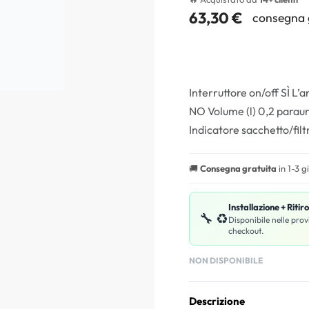
63,30
€
consegna 
Interruttore on/off SÌ L’
NO Volume (l) 0,2 paraur
Indicatore sacchetto/fil
🚚
Consegna gratuita
in 1-3 g
Installazione + Ritir
🔧 ♻️
Disponibile nelle prov
checkout.
NON DISPONIBILE
Descrizione