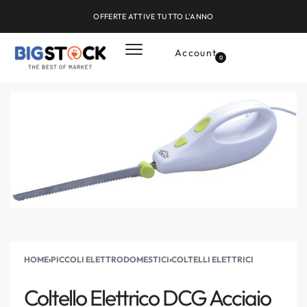
OFFERTE ATTIVE TUTTO L'ANNO
Account
0
HOME
›
PICCOLI ELETTRODOMESTICI
›
COLTELLI ELETTRICI
Coltello Elettrico DCG Acciaio