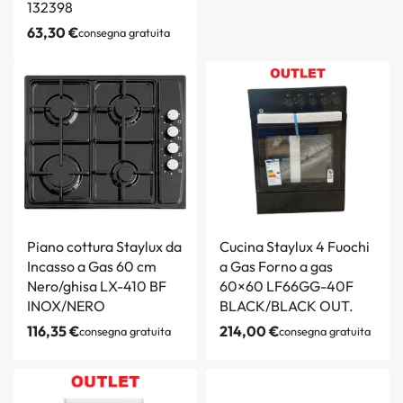
132398
63,30
€
consegna gratuita
Piano cottura Staylux da
Cucina Staylux 4 Fuochi
Incasso a Gas 60 cm
a Gas Forno a gas
Nero/ghisa LX-410 BF
60×60 LF66GG-40F
INOX/NERO
BLACK/BLACK OUT.
116,35
€
214,00
€
consegna gratuita
consegna gratuita