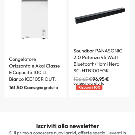
Soundbar PANASONIC
2.0 Potenza 45 Watt
Congelatore
Bluetooth/Hdmi Nero
Orizzontale Akai Classe
SC-HTB100EGK
E Capacità 100 Lt
Bianco ICE 105R OUT.
106,65
€
96,95
€
consegna gratuita
161,50
€
consegna gratuita
Risparmi 10%
Iscriviti alla newsletter
Sii il primo a conoscere nuovi arrivi, offerte speciali, eventi in