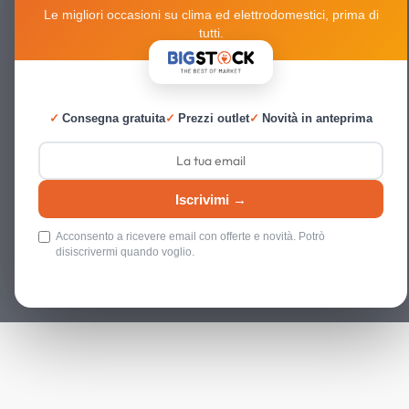
Le migliori occasioni su clima ed elettrodomestici, prima di
tutti.
✓
Consegna gratuita
✓
Prezzi outlet
✓
Novità in anteprima
Iscrivimi →
Acconsento a ricevere email con offerte e novità. Potrò
disiscrivermi quando voglio.