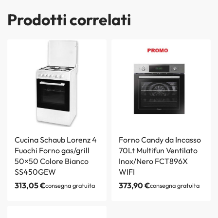
Prodotti correlati
Cucina Schaub Lorenz 4
Forno Candy da Incasso
Fuochi Forno gas/grill
70Lt Multifun Ventilato
50×50 Colore Bianco
Inox/Nero FCT896X
SS450GEW
WIFI
313,05
€
373,90
€
consegna gratuita
consegna gratuita