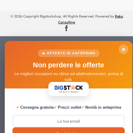
© 2026 Copyright Bigstockshop. All Rights Reserved. Powered by
Reka
Consulting
×
🔥 OFFERTE IN ANTEPRIMA
Non perdere le offerte
Le migliori occasioni su clima ed elettrodomestici, prima di
tutti.
✓
Consegna gratuita
✓
Prezzi outlet
✓
Novità in anteprima