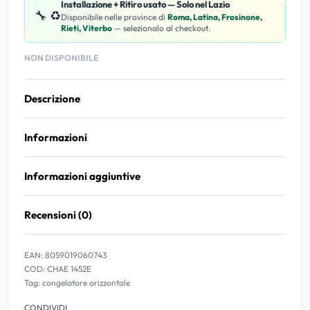
Installazione + Ritiro usato — Solo nel Lazio
🔧 ♻️
Disponibile nelle province di
Roma, Latina, Frosinone,
Rieti, Viterbo
— selezionalo al checkout.
NON DISPONIBILE
Descrizione
Informazioni
Informazioni aggiuntive
Recensioni (0)
Valutato
0
su 5
EAN:
8059019060743
CHAE 1452E
Tag:
congelatore orizzontale
CONDIVIDI