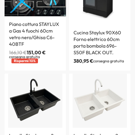
Piano cottura STAYLUX
a Gas 4 fuochi 60cm
Cucina Staylux 90X60
vetro nero/Ghisa C6-
Forno elettrico 60cm
40BTF
porta bombola 696-
166,10
€
151,00
€
S50F BLACK OUT.
consegna gratuita
380,95
€
Risparmi 10%
consegna gratuita