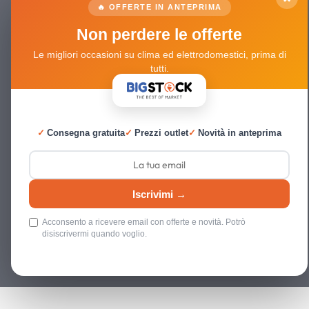
🔥 OFFERTE IN ANTEPRIMA
Non perdere le offerte
Le migliori occasioni su clima ed elettrodomestici, prima di
tutti.
✓
Consegna gratuita
✓
Prezzi outlet
✓
Novità in anteprima
Iscrivimi →
Acconsento a ricevere email con offerte e novità. Potrò
disiscrivermi quando voglio.