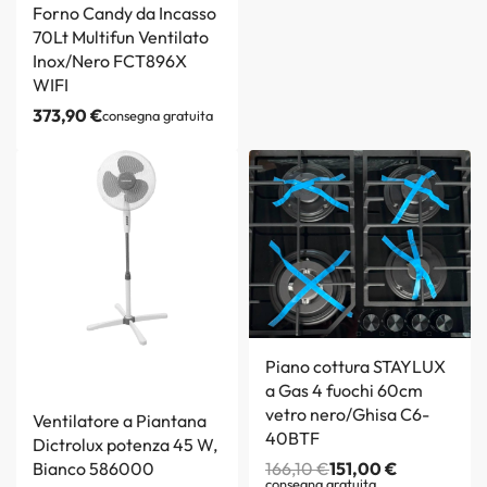
Forno Candy da Incasso
70Lt Multifun Ventilato
Inox/Nero FCT896X
WIFI
373,90
€
consegna gratuita
Piano cottura STAYLUX
a Gas 4 fuochi 60cm
vetro nero/Ghisa C6-
Ventilatore a Piantana
40BTF
Dictrolux potenza 45 W,
Bianco 586000
166,10
€
151,00
€
consegna gratuita