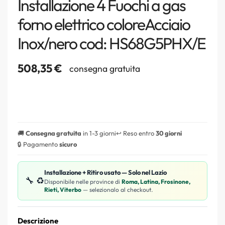
Installazione 4 Fuochi a gas
forno elettrico coloreAcciaio
Inox/nero cod: HS68G5PHX/E
508,35
€
consegna gratuita
🚚
Consegna gratuita
in 1-3 giorni
↩️ Reso entro
30 giorni
🔒 Pagamento
sicuro
Installazione + Ritiro usato — Solo nel Lazio
🔧 ♻️
Disponibile nelle province di
Roma, Latina, Frosinone,
Rieti, Viterbo
— selezionalo al checkout.
Descrizione