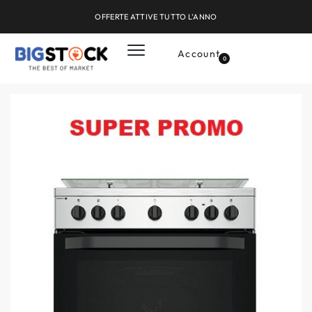
OFFERTE ATTIVE TUTTO L'ANNO
Account
0