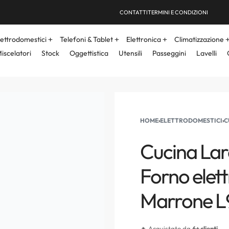
CONTATTI
TERMINI E CONDIZIONI
lettrodomestici
Telefoni & Tablet
Elettronica
Climatizzazione
iscelatori
Stock
Oggettistica
Utensili
Passeggini
Lavelli
HOME
›
ELETTRODOMESTICI
›
C
Cucina Lar
Forno elet
Marrone 
🔥 Acquistato da
6+ clienti