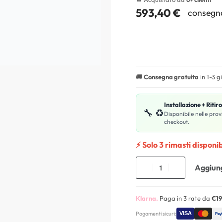
593,40
€
consegna
🚚
Consegna gratuita
in 1-3 g
Installazione + Ritir
🔧 ♻️
Disponibile nelle prov
checkout.
⚡ Solo 3 rimasti disponibi
Aggiung
Klarna.
Paga in 3 rate da
€19
Pagamenti sicuri: