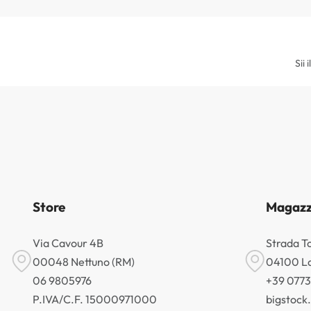
Sii 
Store
Magazz
Via Cavour 4B
Strada T
00048 Nettuno (RM)
04100 La
06 9805976
+39 077
P.IVA/C.F. 15000971000
bigstoc