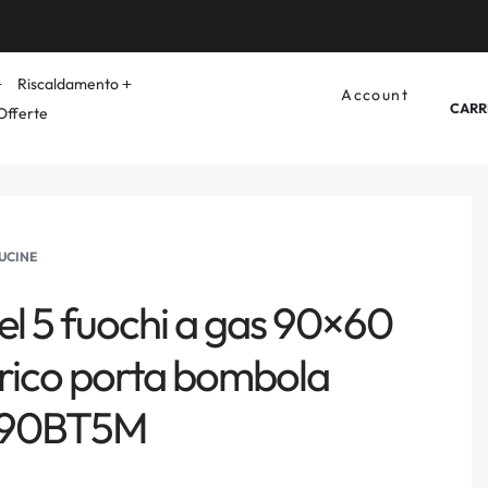
Riscaldamento
Account
CARR
Offerte
UCINE
el 5 fuochi a gas 90×60
trico porta bombola
L90BT5M