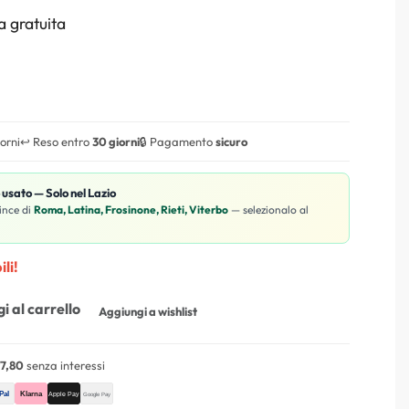
 gratuita
iorni
↩️ Reso entro
30 giorni
🔒 Pagamento
sicuro
o usato — Solo nel Lazio
ince di
Roma, Latina, Frosinone, Rieti, Viterbo
— selezionalo al
li!
i al carrello
Aggiungi a wishlist
7,80
senza interessi