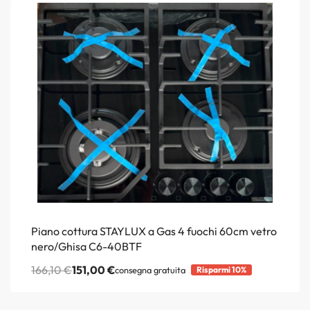
Piano cottura STAYLUX a Gas 4 fuochi 60cm vetro
nero/Ghisa C6-40BTF
166,10
€
151,00
€
consegna gratuita
Risparmi 10%